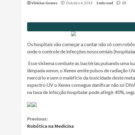
Vinícius Gomes
Outubro 4, 2013
1 min read
19
Os hospitais vão começar a contar não só com robôs 
onde o controle de infecções nosocomiais (hospital
Esse sistema combate as bactérias pulsando uma luz 
lâmpada xenon, o Xenex emite pulsos de radiação UV
mercúrio e sem o malefício da toxicidade deste meta
espectro UV o Xenex consegue danificar não só DNA
na taxa de infecção hospitalar pode atingir 40%, se
Continue
Previous:
Robótica na Medicina
Reading