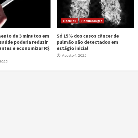
Notícias
Pneumologia
ento de 3 minutos em
Só 15% dos casos câncer de
 saúde poderia reduzir
pulmão são detectados em
antes e economizar R$
estágio inicial
Agosto 4, 2025
 2025