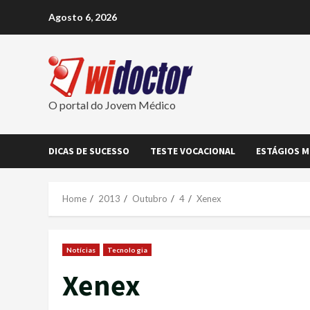
Skip
Agosto 6, 2026
to
content
O portal do Jovem Médico
DICAS DE SUCESSO
TESTE VOCACIONAL
ESTÁGIOS M
Home
2013
Outubro
4
Xenex
Notícias
Tecnologia
Xenex