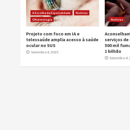
A Escolha da Especialidade
Notícias
Oftalmologia
Notícias
Projeto com foco em IA e
Aconselham
telessaúde amplia acesso à saúde
serviços de
ocular no SUS
500 mil fum
1 bilhão
Setembro 4, 2025
Setembro 4,