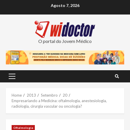
Skip
Agosto 7, 2026
to
content
O portal do Jovem Médico
Primary
Menu
Home
2013
Setembro
20
Empresariando a Medicina: oftalmologia, anestesiologia,
radiologia, cirurgia vascular ou oncologia?
Oftalmologia