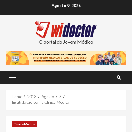
Skip
Agosto 9, 2026
to
content
O portal do Jovem Médico
Primary
Menu
Home
2013
Agosto
8
Insatisfação com a Clínica Médica
Clínica Médica