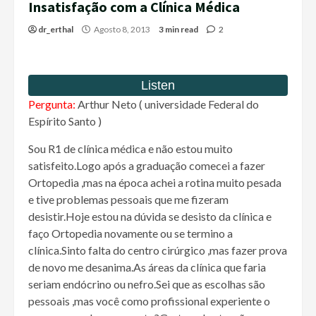
Insatisfação com a Clínica Médica
dr_erthal
Agosto 8, 2013
3 min read
2
Pergunta:
Arthur Neto ( universidade Federal do
Espírito Santo )
Sou R1 de clínica médica e não estou muito
satisfeito.Logo após a graduação comecei a fazer
Ortopedia ,mas na época achei a rotina muito pesada
e tive problemas pessoais que me fizeram
desistir.Hoje estou na dúvida se desisto da clínica e
faço Ortopedia novamente ou se termino a
clínica.Sinto falta do centro cirúrgico ,mas fazer prova
de novo me desanima.As áreas da clínica que faria
seriam endócrino ou nefro.Sei que as escolhas são
pessoais ,mas você como profissional experiente o