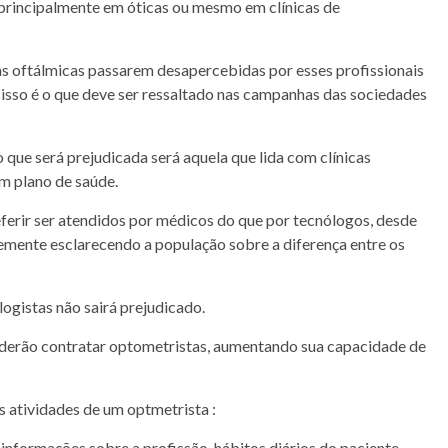
 principalmente em óticas ou mesmo em clínicas de
as oftálmicas passarem desapercebidas por esses profissionais
( isso é o que deve ser ressaltado nas campanhas das sociedades
 que será prejudicada será aquela que lida com clínicas
m plano de saúde.
eferir ser atendidos por médicos do que por tecnólogos, desde
emente esclarecendo a população sobre a diferença entre os
ogistas não sairá prejudicado.
oderão contratar optometristas, aumentando sua capacidade de
s atividades de um optmetrista :
 informações sobre a profissão, hábitos diários do paciente,