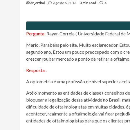
dr_erthal
Agosto 6, 2013
3 min read
4
Pergunta:
Rayan Correia ( Universidade Federal de M
Mario, Parabéns pelo site. Muito esclarecedor. Esto
segundo ano. Estou um pouco preocupado com o cres
crescer roubar mercado a ponto de retirar a oftalmo
Resposta :
A optometria é uma profissão de nível superior aceit
Até o momento as entidades de classe ( conselhos d
bloquear a legalização dessa atividade no Brasil, ma
dificuldade de oftalmologistas em muitas cidades, é 
acontecer, realmente a oftalmologia vai ficar prejud
entidades de oftalmologistas para que os clientes p