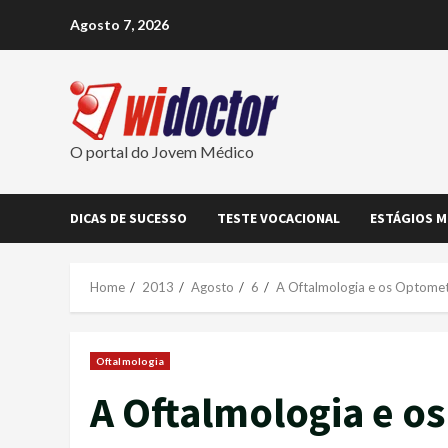
Skip
Agosto 7, 2026
to
content
O portal do Jovem Médico
DICAS DE SUCESSO
TESTE VOCACIONAL
ESTÁGIOS M
Home
2013
Agosto
6
A Oftalmologia e os Optomet
Oftalmologia
A Oftalmologia e o