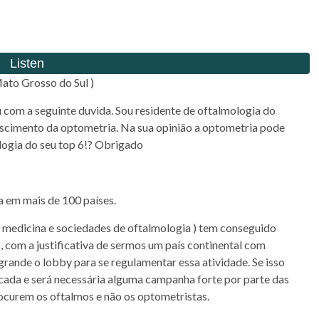
ato Grosso do Sul )
u com a seguinte duvida. Sou residente de oftalmologia do
cimento da optometria. Na sua opinião a optometria pode
logia do seu top 6!? Obrigado
a em mais de 100 países.
e medicina e sociedades de oftalmologia ) tem conseguido
s, com a justificativa de sermos um país continental com
grande o lobby para se regulamentar essa atividade. Se isso
icada e será necessária alguma campanha forte por parte das
rocurem os oftalmos e não os optometristas.