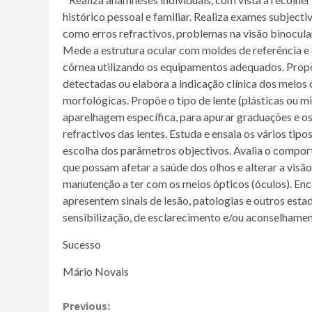
histórico pessoal e familiar. Realiza exames subjectiv
como erros refractivos, problemas na visão binocular
Mede a estrutura ocular com moldes de referência e 
córnea utilizando os equipamentos adequados. Propõ
detectadas ou elabora a indicação clínica dos meios
morfológicas. Propõe o tipo de lente (plásticas ou mi
aparelhagem específica, para apurar graduações e os
refractivos das lentes. Estuda e ensaia os vários tip
escolha dos parâmetros objectivos. Avalia o comport
que possam afetar a saúde dos olhos e alterar a visã
manutenção a ter com os meios ópticos (óculos). En
apresentem sinais de lesão, patologias e outros esta
sensibilização, de esclarecimento e/ou aconselhame
Sucesso
Mário Novais
Continue
Previous: