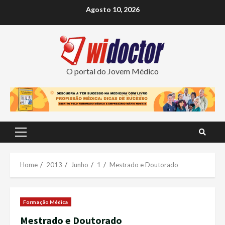
Skip
Agosto 10, 2026
to
content
O portal do Jovem Médico
Primary
Menu
Home
2013
Junho
1
Mestrado e Doutorado
Formação Médica
Mestrado e Doutorado