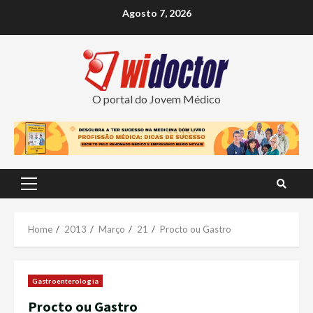
Skip
Agosto 7, 2026
to
content
O portal do Jovem Médico
Primary
Menu
Home
2013
Março
21
Procto ou Gastro
Gastroenterologia
Procto ou Gastro