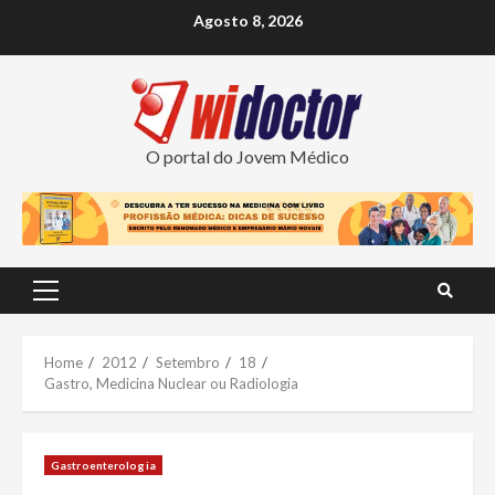
Skip
Agosto 8, 2026
to
content
O portal do Jovem Médico
Primary
Menu
Home
2012
Setembro
18
Gastro, Medicina Nuclear ou Radiologia
Gastroenterologia