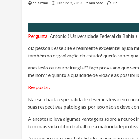
dr_erthal
Janeiro 8, 2013
2 min read
19
Pergunta:
Antonio ( Universidade Federal da Bahia )
olá pessoal! esse site é realmente excelente! ajuda 
também na organização do estudo! queria saber qual
anestesio ou neurocirurgia?? faço prova ano que vem
melhor?? e quanto a qualidade de vida? e as possibil
Resposta :
Na escolha da especialidade devemos levar em consi
suas respectivas patologias, por isso não se deve co
A anestesio leva algumas vantagens sobre a neurociru
tem mais vida útil no trabalho e a maturidade profis
A neurocirurgia exige habilidades manuais maiores, 