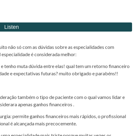
muito não só com as dúvidas sobre as especialidades com
 especialidade é considerada melhor:
 e tenho muta dúvida entre elas! qual tem um retorno financeiro
idade e expectativas futuras? muito obrigado e parabéns!!
deração também o tipo de paciente com o qual vamos lidar e
nsiderara apenas ganhos financeiros .
rgia: permite ganhos financeiros mais rápidos, o profissional
sional é alcançada mais precocemente.
é uma especialidade mais triste porque muitas vezes os