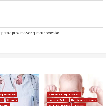
r para a próxima vez que eu comentar.
 Especialidade
A Escolha da Especialidade
ica
Cirurgia
Carreira Médica
Dúvidas dos Leitores
Leitores
Formação Médica
Pediatria