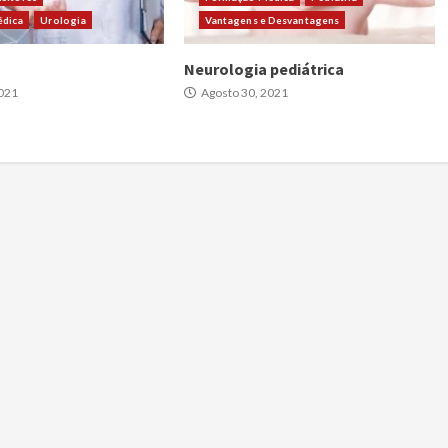
dica
Urologia
Vantagens e Desvantagens
Neurologia pediátrica
021
Agosto 30, 2021