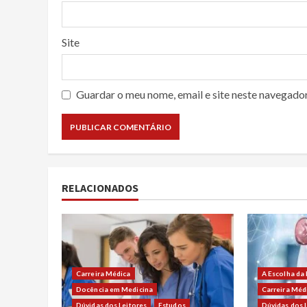
Site
Guardar o meu nome, email e site neste navegado
RELACIONADOS
Carreira Médica
A Escolha da
Docência em Medicina
Carreira Méd
Dúvidas dos Leitores
Estudos
Dúvidas dos 