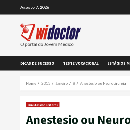
Skip
Agosto 7, 2026
to
content
O portal do Jovem Médico
DICAS DE SUCESSO
TESTE VOCACIONAL
ESTÁGIOS M
Home
2013
Janeiro
8
Anestesio ou Neurocirurgia
Dúvidas dos Leitores
Anestesio ou Neuro