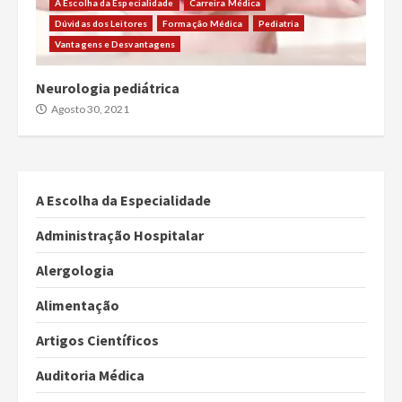
A Escolha da Especialidade
Carreira Médica
Dúvidas dos Leitores
Formação Médica
Pediatria
Vantagens e Desvantagens
Neurologia pediátrica
Agosto 30, 2021
A Escolha da Especialidade
Administração Hospitalar
Alergologia
Alimentação
Artigos Científicos
Auditoria Médica