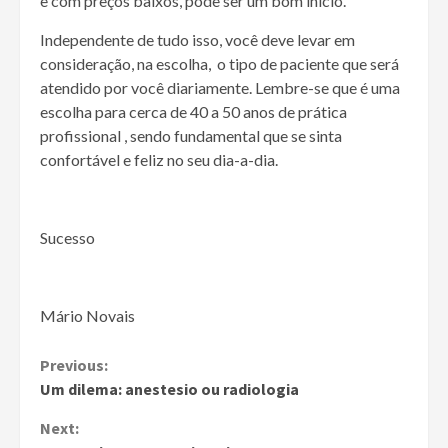
e com preços baixos, pode ser um bom inicio.
Independente de tudo isso, você deve levar em
consideração, na escolha, o tipo de paciente que será
atendido por você diariamente. Lembre-se que é uma
escolha para cerca de 40 a 50 anos de prática
profissional , sendo fundamental que se sinta
confortável e feliz no seu dia-a-dia.
Sucesso
Mário Novais
Continue
Previous:
Um dilema: anestesio ou radiologia
Reading
Next: