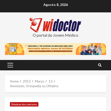
Skip
Agosto 8, 2026
to
content
O portal do Jovem Médico
Primary
Menu
Home
2012
Março
13
Anestesio, Ortopedia ou Oftalmo
Dúvidas dos Leitores