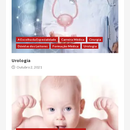
A Escolha da Especialidade
Carreira Médica
Cirurgia
Dúvidas dos Leitores
Formação Médica
Urologia
Urologia
Outubro 2, 2021