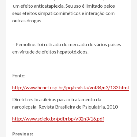
um efeito anticataplexia. Seu uso é limitado pelos
seus efeitos simpaticomiméticos e interação com
outras drogas.
– Pemoline: foi retirado do mercado de vários países
em virtude de efeitos hepatotóxicos.
Fonte:
http://www.hcnet.usp.br/ipq/revista/vol34/n3/133.html
Diretrizes brasileiras para o tratamento da
narcolepsia: Revista Brasileira de Psiquiatria, 2010
http://www.scielo.br/pdf/rbp/v32n3/16.pdf
Continue
Previous: