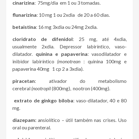
cinarizina
: 75mg/dia em 1 ou 3 tomadas.
flunarizina
: 10 mg 1 ou 2xdia de 20 a 60 dias.
betaistina
: 16 mg 3xdia ou 24mg 2xdia.
cloridrato de difenidol
: 25 mg, até 4xdia,
usualmente 2xdia. Depressor labiríntico, vaso-
dilatador.
quinina e papaverina
: vasodilatador e
inibidor labiríntico
(monotrean
: quinina 100mg e
papaverina 40mg 1 cp 2 a 3xdia).
piracetan
: ativador do metabolismo
cerebral
(nootropil
(800mg), nootron (400mg).
extrato de ginkgo biloba
: vaso-dilatador, 40 e 80
mg.
diazepam:
ansiolítico – útil também nas crises. Uso
oral ou parenteral.