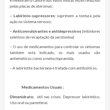
e melhoram o calibre dos vasos muitas vezes reduzido
pelas placas de ateromas;
– Labirinto-supressores
: suprimem a tontura pela
ação no sistema nervoso;
– Anticonvulsivantes e antidepressivos
(inibidores
seletivos de recaptação da serotonina)
– O uso de medicamentos para controlar os sintomas
também está indicado, os mais usados são
antieméticos como a metoclopramida.
– A labirintite bacteriana é tratada com antibióticos.
Medicamentos Usuais :
Dimenidrato:
útil nas crises. Depressor labiríntico.
Uso oral ou parenteral.