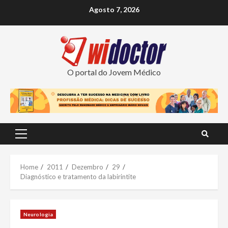
Skip
Agosto 7, 2026
to
content
O portal do Jovem Médico
Primary
Menu
Home
2011
Dezembro
29
Diagnóstico e tratamento da labirintite
Neurologia