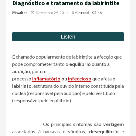
Diagnóstico e tratamento da labirintite
walter
Dezembro 29, 2011
3 min read
461
É chamado popularmente de labirintite a afecção que
pode comprometer tanto o
equilíbrio
quanto a
audição
, por um
processo
inflamatório
ou
infeccioso
que afeta o
labirinto
, estrutura do ouvido interno constituída pela
cóclea (responsável pela audição) e pelo vestíbulo
(responsável pelo equilíbrio).
Os principais sintomas são
vertigem
associados à náuseas e vômitos,
desequilíbrio
e