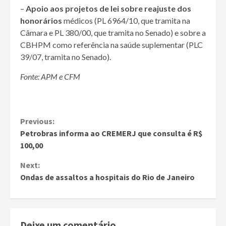
–
Apoio aos projetos de lei sobre reajuste dos
honorários
médicos (PL 6964/10, que tramita na
Câmara e PL 380/00, que tramita no Senado) e sobre a
CBHPM como referência na saúde suplementar (PLC
39/07, tramita no Senado).
Fonte: APM e CFM
Continue
Previous:
Petrobras informa ao CREMERJ que consulta é R$
Reading
100,00
Next:
Ondas de assaltos a hospitais do Rio de Janeiro
Deixe um comentário