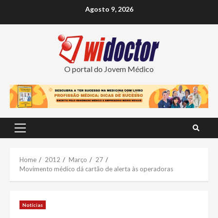
Skip
Agosto 9, 2026
to
content
O portal do Jovem Médico
Primary
Menu
Home
2012
Março
27
Movimento médico dá cartão de alerta às operadoras
Notícias