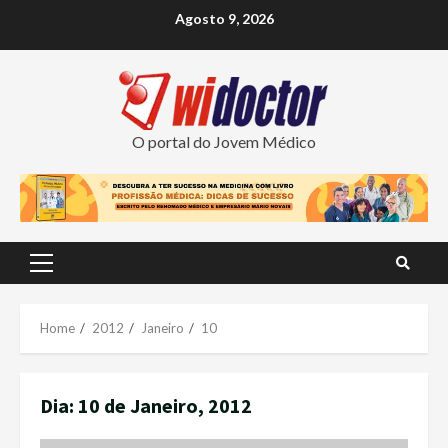
Skip
Agosto 9, 2026
to
content
O portal do Jovem Médico
Primary
Menu
Home
2012
Janeiro
10
Dia:
10 de Janeiro, 2012