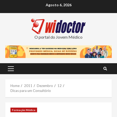
Skip
Agosto 6, 2026
to
content
O portal do Jovem Médico
Primary
Menu
Home
2011
Dezembro
12
Dicas para um Consultório
Formação Médica