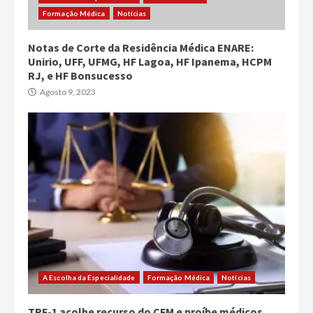
Formação Médica
Notícias
Notas de Corte da Residência Médica ENARE:
Unirio, UFF, UFMG, HF Lagoa, HF Ipanema, HCPM
RJ, e HF Bonsucesso
Agosto 9, 2023
A Escolha da Especialidade
Formação Médica
Notícias
TRF-1 acolhe recurso do CFM e proíbe médicos