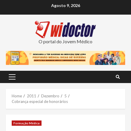
Skip
Agosto 9, 2026
to
content
O portal do Jovem Médico
Primary
Menu
Home
2011
Dezembro
5
Cobrança especial de honorários
Formação Médica