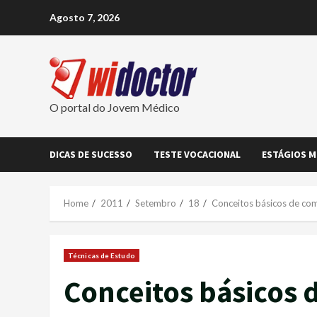
Skip
Agosto 7, 2026
to
content
O portal do Jovem Médico
DICAS DE SUCESSO
TESTE VOCACIONAL
ESTÁGIOS M
Home
2011
Setembro
18
Conceitos básicos de co
Técnicas de Estudo
Conceitos básicos