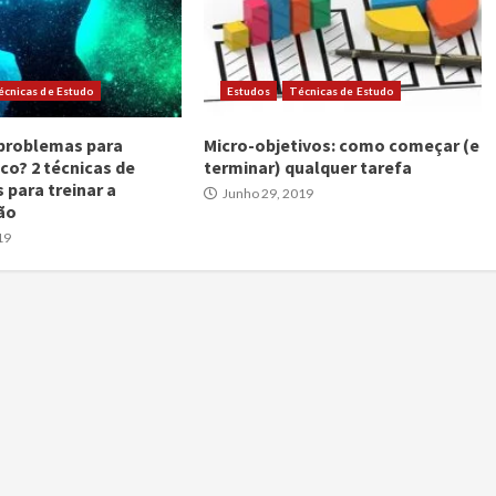
écnicas de Estudo
Estudos
Técnicas de Estudo
 problemas para
Micro-objetivos: como começar (e
co? 2 técnicas de
terminar) qualquer tarefa
 para treinar a
Junho 29, 2019
ão
19