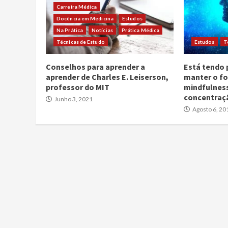
Carreira Médica
Docência em Medicina
Estudos
Na Prática
Notícias
Prática Médica
Técnicas de Estudo
Estudos
T
Conselhos para aprender a
Está tendo
aprender de Charles E. Leiserson,
manter o fo
professor do MIT
mindfulness
concentraç
Junho 3, 2021
Agosto 6, 20