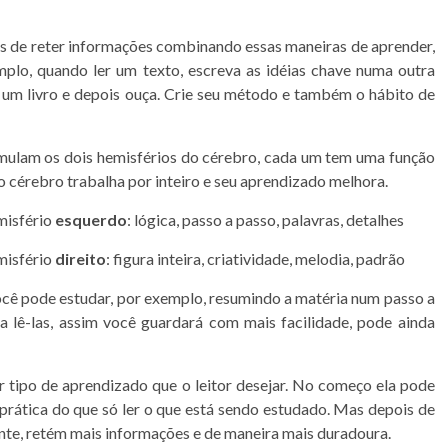
s de reter informações combinando essas maneiras de aprender,
plo, quando ler um texto, escreva as idéias chave numa outra
o um livro e depois ouça. Crie seu método e também o hábito de
imulam os dois hemisférios do cérebro, cada um tem uma função
o cérebro trabalha por inteiro e seu aprendizado melhora.
misfério
esquerdo
: lógica, passo a passo, palavras, detalhes
misfério
direito
: figura inteira, criatividade, melodia, padrão
cê pode estudar, por exemplo, resumindo a matéria num passo a
 lê-las, assim você guardará com mais facilidade, pode ainda
 tipo de aprendizado que o leitor desejar. No começo ela pode
rática do que só ler o que está sendo estudado. Mas depois de
te, retém mais informações e de maneira mais duradoura.