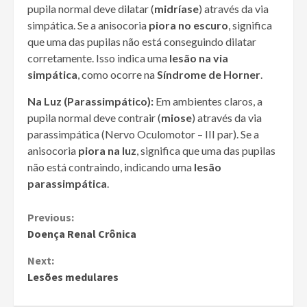
pupila normal deve dilatar (
midríase
) através da via
simpática. Se a anisocoria
piora no escuro
, significa
que uma das pupilas não está conseguindo dilatar
corretamente. Isso indica uma
lesão na via
simpática
, como ocorre na
Síndrome de Horner
.
Na Luz (Parassimpático):
Em ambientes claros, a
pupila normal deve contrair (
miose
) através da via
parassimpática (Nervo Oculomotor – III par). Se a
anisocoria
piora na luz
, significa que uma das pupilas
não está contraindo, indicando uma
lesão
parassimpática
.
Continue
Previous:
Doença Renal Crônica
Reading
Next:
Lesões medulares