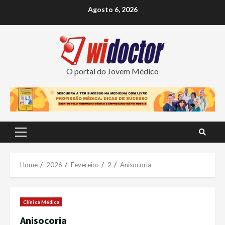
Skip
Agosto 6, 2026
to
content
O portal do Jovem Médico
Primary
Menu
Home
2026
Fevereiro
2
Anisocoria
Clínica Médica
Anisocoria