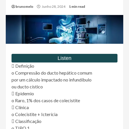
brunomelo
Junho 28, 2024
1 min read
 Definição
o Compressão do ducto hepático comum
por um cálculo impactado no infundíbulo
ou ducto cístico
 Epidemio
o Raro, 1% dos casos de colecistite
 Clínica
o Colecistite + Icterícia
 Classificação
o TIPO 1