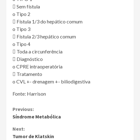
 Sem fístula
o Tipo 2
 Fístula 1/3 do hepático comum
o Tipo 3
 Fístula 2/3 hepático comum
o Tipo 4
 Toda a circunferência
 Diagnóstico
o CPRE intraoperatória
 Tratamento
o CVL +- drenagem +- biliodigestiva
Fonte: Harrison
Continue
Previous:
Síndrome Metabólica
Reading
Next:
Tumor de Klatskin