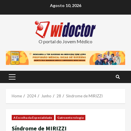
Skip
Agosto 10, 2026
to
content
O portal do Jovem Médico
Primary
Menu
Home
2024
Junho
28
Síndrome de MIRIZZI
A Escolha da Especialidade
Gatroentorologia
Síndrome de MIRIZZI