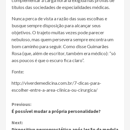
complementar a carga horária exigida nas provas de
títulos das sociedades de especialidades médicas.
Nunca perca de vista a razão das suas escolhas e
busque sempre disposição para alcançar seus
objetivos. O trajeto muitas vezes pode parecer
nebuloso, mas quem persevera sempre encontra um
bom caminho para seguir. Como disse Guimarães
Rosa (que, além de escritor, também era médico): “só
aos poucos é que o escuro fica claro”.
Fonte:
http://viverdemedicina.com.br/7-dicas-para-
escolher-entre-a-area-clinica-ou-cirurgica/
Continue
Previous:
É possível mudar a própria personalidade?
Reading
Next:
Dispositivo neuroprostético após lesão da medula