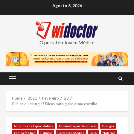
Skip
Agosto 8, 2026
to
content
O portal do Jovem Médico
Primary
Menu
Home
2021
Fevereiro
23
Clínica ou cirurgia? Dicas para guiar a sua escolha
A Escolha da Especialidade
Administração Hospitalar
Cirurgia
Clínica Médica
Estudos
Formação Médica
Geral
Notícias