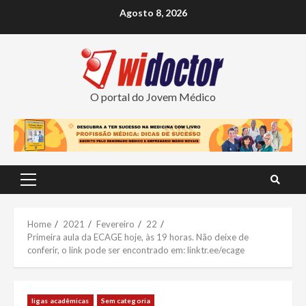
Skip
Agosto 8, 2026
to
content
O portal do Jovem Médico
Primary
Menu
Home
2021
Fevereiro
22
Primeira aula da ECAGE hoje, às 19 horas. Não deixe de
conferir, o link pode ser encontrado em: linktr.ee/ecage
ligas acadêmicas
Sem categoria