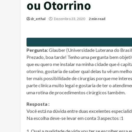
ou Otorrino
dr_erthal
Dezembro 23, 2020
2 min read
Pergunta:
Glauber (Universidade Luterana do Brasil
Prezado, boa tarde! Tenho uma pergunta bem objetiv
que eu quero me instalar na minha cidade que é capit
otorrino, gostaria de saber qual delas tu vê um mel
ter mais possibilidade de cirurgias porque me intere
parte clínica muito legal e gostaria de ter o atendim
uma rotina de procedimentos cirúrgicos também.
Resposta :
Você está na dúvida entre duas excelentes especialid
Na escolha deve-se levar em conta 3 aspectos :1
Qual a qualidade de vida vou ter se escolher essa e