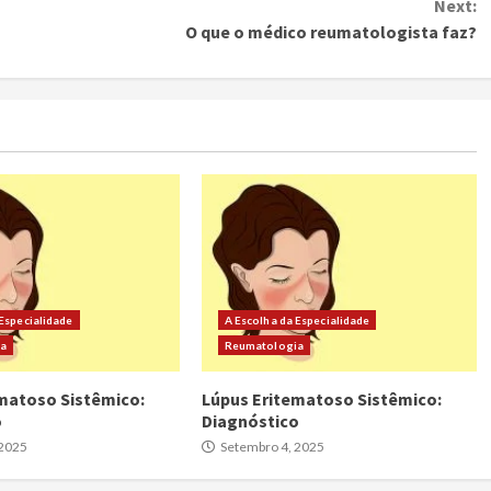
Next:
O que o médico reumatologista faz?
 Especialidade
A Escolha da Especialidade
ia
Reumatologia
matoso Sistêmico:
Lúpus Eritematoso Sistêmico:
o
Diagnóstico
 2025
Setembro 4, 2025