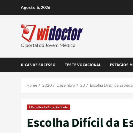
Skip
Agosto 6, 2026
to
content
O portal do Jovem Médico
DICAS DE SUCESSO
TESTE VOCACIONAL
ESTÁGIOS M
Home
2020
Dezembro
23
Escolha Difícil da Especi
A Escolha da Especialidade
Escolha Difícil da 