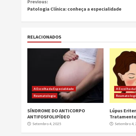
Continue
Previous:
Patologia Clínica: conheça a especialidade
Reading
RELACIONADOS
A Escolha da Especialidade
A Escolha da
Reumatologia
Reumatolog
SÍNDROME DO ANTICORPO
Lúpus Erite
ANTIFOSFOLIPÍDEO
Tratament
Setembro 4, 2025
Setembro 4,