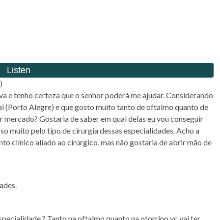
)
a e tenho certeza que o senhor poderá me ajudar. Considerando
al (Porto Alegre) e que gosto muito tanto de oftalmo quanto de
hor mercado? Gostaria de saber em qual delas eu vou conseguir
sso muito pelo tipo de cirurgia dessas especialidades. Acho a
ento clínico aliado ao cirúrgico, mas não gostaria de abrir mão de
ades.
specialidade.? Tanto na oftalmo quanto na otorrino vc vai ter