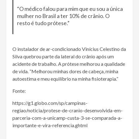
“O médico falou para mim que eu sou a única
mulher no Brasil a ter 10% de crânio. O
resto é tudo prótese.”
O instalador de ar-condicionado Vinícius Celestino da
Silva quebrou parte da lateral do crânio após um
acidente de trabalho. A prótese melhorou a qualidade
de vida. “Melhorou minhas dores de cabeça, minha
autoestima e meu equilíbrio na minha fisioterapia.”
Fonte:
https://g1.globo.com/sp/campinas-
regiao/noticia/protese-de-cranio-desenvolvida-em-
parceria-com-a-unicamp-custa-3-se-comparada-a-
importante-e-vira-referencia.ghtml