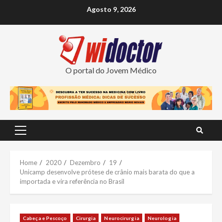
Skip
Agosto 9, 2026
to
content
O portal do Jovem Médico
Primary
Menu
Home
2020
Dezembro
19
Unicamp desenvolve prótese de crânio mais barata do que a
importada e vira referência no Brasil
Cabeça e Pescoço
Cirurgia
Neurocirurgia
Neurologia