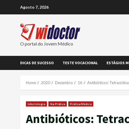
Skip
Agosto 7, 2026
to
content
O portal do Jovem Médico
DICAS DE SUCESSO
TESTE VOCACIONAL
ESTÁGIOS M
Home
2020
Dezembro
16
Antibióticos: Tetraciclina
Infectologia
Na Prática
Prática Médica
Antibióticos: Tetrac