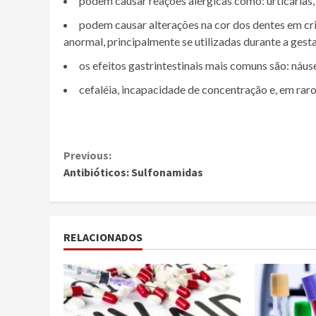
podem causar reações alérgicas como: urticárias,
podem causar alterações na cor dos dentes em cri
anormal, principalmente se utilizadas durante a gest
os efeitos gastrintestinais mais comuns são: náuse
cefaléia, incapacidade de concentração e, em rar
Continue
Previous:
Antibióticos: Sulfonamidas
Reading
RELACIONADOS