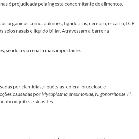
inas é prejudicada pela ingesta concomitante de alimentos,
s orgânicos como: pulmões, fígado, rins, cérebro, escarro, LCR
s seios nasais e líquido biliar. Atravessam a barreira
es, sendo a via renal a mais importante.
adas por clamídias, riquétsias, cólera, brucelose e
fecções causadas por
Mycoplasma pneumoniae
,
N. gonorrhoeae
,
H.
eobronquites e sinusites.