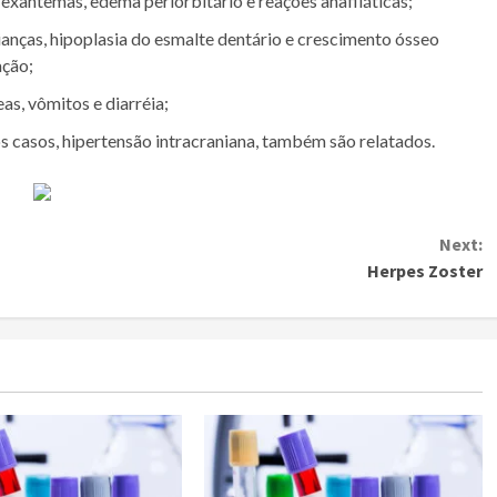
 exantemas, edema periorbitário e reações anafiláticas;
anças, hipoplasia do esmalte dentário e crescimento ósseo
ação;
as, vômitos e diarréia;
os casos, hipertensão intracraniana, também são relatados.
Next:
Herpes Zoster