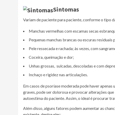
Sintomas
Variam de paciente para paciente, conforme o tipo d
Manchas vermelhas com escamas secas esbranqu
Pequenas manchas brancas ou escuras residuais p
Pele ressecada e rachada; às vezes, com sangram
Coceira, queimação e dor;
Unhas grossas, sulcadas, descoladas e com depr
Inchaço e rigidez nas articulações.
Em casos de psoríase moderada pode haver apenas u
graves, pode ser dolorosa e provocar alterações que
autoestima do paciente. Assim, o ideal é procurar tr
Além disso, alguns fatores podem aumentar as chance
existente, dentre eles: