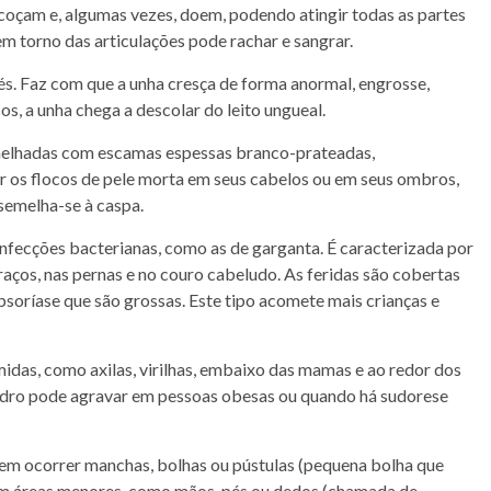
coçam e, algumas vezes, doem, podendo atingir todas as partes
 em torno das articulações pode rachar e sangrar.
pés. Faz com que a unha cresça de forma anormal, engrosse,
s, a unha chega a descolar do leito ungueal.
melhadas com escamas espessas branco-prateadas,
r os flocos de pele morta em seus cabelos ou em seus ombros,
semelha-se à caspa.
nfecções bacterianas, como as de garganta. É caracterizada por
raços, nas pernas e no couro cabeludo. As feridas são cobertas
 psoríase que são grossas. Este tipo acomete mais crianças e
midas, como axilas, virilhas, embaixo das mamas e ao redor dos
uadro pode agravar em pessoas obesas ou quando há sudorese
dem ocorrer manchas, bolhas ou pústulas (pequena bolha que
 em áreas menores, como mãos, pés ou dedos (chamada de