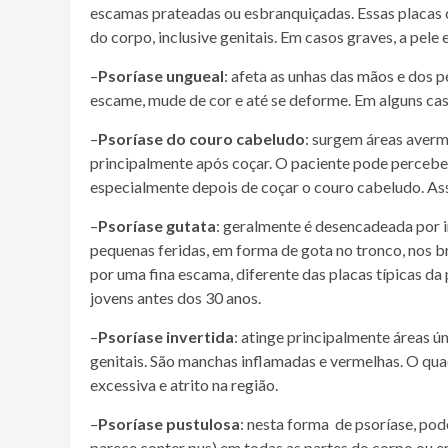
escamas prateadas ou esbranquiçadas. Essas placas 
do corpo, inclusive genitais. Em casos graves, a pele
–
Psoríase ungueal
: afeta as unhas das mãos e dos 
escame, mude de cor e até se deforme. Em alguns caso
–
Psoríase do couro cabeludo
: surgem áreas aver
principalmente após coçar. O paciente pode percebe
especialmente depois de coçar o couro cabeludo. As
–
Psoríase gutata
: geralmente é desencadeada por i
pequenas feridas, em forma de gota no tronco, nos b
por uma fina escama, diferente das placas típicas da
jovens antes dos 30 anos.
–
Psoríase invertida
: atinge principalmente áreas ú
genitais. São manchas inflamadas e vermelhas. O q
excessiva e atrito na região.
–
Psoríase pustulosa
: nesta forma de psoríase, po
parece conter pus) em todas as partes do corpo ou