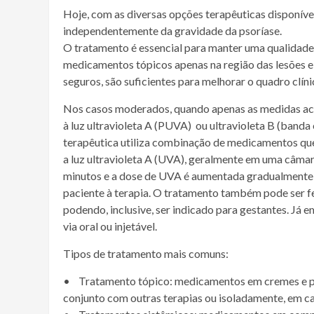
Hoje, com as diversas opções terapêuticas disponívei
independentemente da gravidade da psoríase.
O tratamento é essencial para manter uma qualidade de
medicamentos tópicos apenas na região das lesões e 
seguros, são suficientes para melhorar o quadro clí
Nos casos moderados, quando apenas as medidas ac
à luz ultravioleta A (PUVA) ou ultravioleta B (banda
terapêutica utiliza combinação de medicamentos que 
a luz ultravioleta A (UVA), geralmente em uma câma
minutos e a dose de UVA é aumentada gradualmente, 
paciente à terapia. O tratamento também pode ser f
podendo, inclusive, ser indicado para gestantes. Já 
via oral ou injetável.
Tipos de tratamento mais comuns:
• Tratamento tópico: medicamentos em cremes e po
conjunto com outras terapias ou isoladamente, em ca