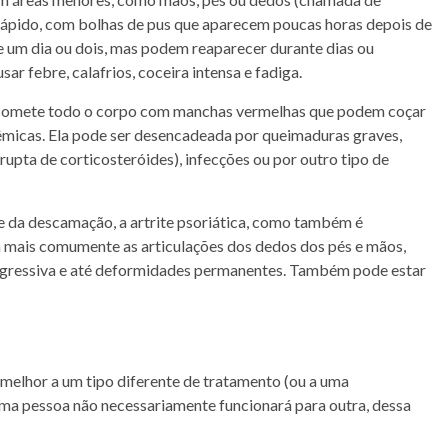
rápido, com bolhas de pus que aparecem poucas horas depois de
e um dia ou dois, mas podem reaparecer durante dias ou
r febre, calafrios, coceira intensa e fadiga.
Acomete todo o corpo com manchas vermelhas que podem coçar
têmicas. Ela pode ser desencadeada por queimaduras graves,
upta de corticosteróides), infecções ou por outro tipo de
 e da descamação, a artrite psoriática, como também é
ta mais comumente as articulações dos dedos dos pés e mãos,
progressiva e até deformidades permanentes. Também pode estar
melhor a um tipo diferente de tratamento (ou a uma
ma pessoa não necessariamente funcionará para outra, dessa