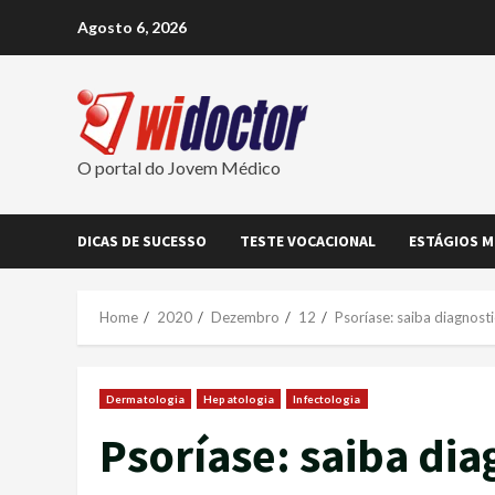
Skip
Agosto 6, 2026
to
content
O portal do Jovem Médico
DICAS DE SUCESSO
TESTE VOCACIONAL
ESTÁGIOS M
Home
2020
Dezembro
12
Psoríase: saiba diagnosti
Dermatologia
Hepatologia
Infectologia
Psoríase: saiba dia