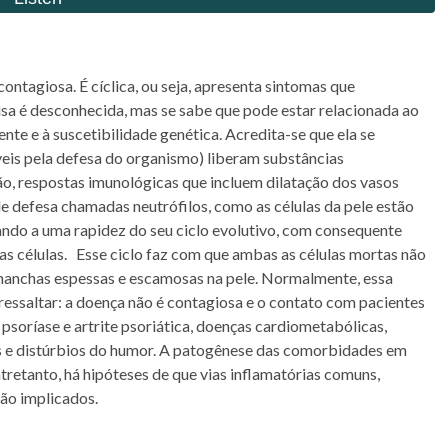
ntagiosa. É cíclica, ou seja, apresenta sintomas que
a é desconhecida, mas se sabe que pode estar relacionada ao
te e à suscetibilidade genética. Acredita-se que ela se
veis pela defesa do organismo) liberam substâncias
ão, respostas imunológicas que incluem dilatação dos vasos
 de defesa chamadas neutrófilos, como as células da pele estão
ndo a uma rapidez do seu ciclo evolutivo, com consequente
s células. Esse ciclo faz com que ambas as células mortas não
manchas espessas e escamosas na pele. Normalmente, essa
essaltar: a doença não é contagiosa e o contato com pacientes
 psoríase e artrite psoriática, doenças cardiometabólicas,
es e distúrbios do humor. A patogênese das comorbidades em
retanto, há hipóteses de que vias inflamatórias comuns,
tão implicados.