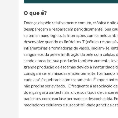
O que é?
Doença da pele relativamente comum, crônica e não co
desaparecem e reaparecem periodicamente. Sua caus
sistema imunológico, às interações com o meio ambien
desenvolve quando os linfócitos T (células responsá
inflamatórias e formadoras de vasos. Iniciam-se, ent
sanguíneos da pele e infiltração da pele com células
sendo atacadas, sua produção também aumenta, leva
grande produção de escamas devido à imaturidade da
consigam ser eliminadas eficientemente, formando 
cadeia só é quebrada com tratamento. É importante r
não precisa ser evitado. É frequente a associação de
doenças gastrointestinais, diversos tipos de câncer
pacientes com psoríase permanece desconhecida. Ent
mediadores celulares e susceptibilidade genética es