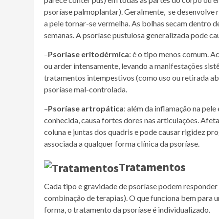
psoríase palmoplantar). Geralmente, se desenvolve 
a pele tornar-se vermelha. As bolhas secam dentro d
semanas. A psoríase pustulosa generalizada pode causa
–
Psoríase eritodérmica
: é o tipo menos comum. 
ou arder intensamente, levando a manifestações sis
tratamentos intempestivos (como uso ou retirada abr
psoríase mal-controlada.
–
Psoríase artropática
: além da inflamação na pele
conhecida, causa fortes dores nas articulações. Afe
coluna e juntas dos quadris e pode causar rigidez 
associada a qualquer forma clínica da psoríase.
Tratamentos
Cada tipo e gravidade de psoríase podem responder 
combinação de terapias). O que funciona bem para u
forma, o tratamento da psoríase é individualizado.