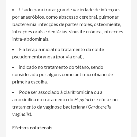
Usado para tratar grande variedade de infecções
por anaeróbios, como abscesso cerebral, pulmonar,
bacteremia, infecções de partes moles, osteomielite,
infecções orais e dentárias, sinusite crônica, infecções
intra-abdominais.
É a terapia inicial no tratamento da colite
pseudomembranosa (por via oral),
indicado no tratamento do tétano, sendo
considerado por alguns como antimicrobiano de
primeira escolha.
Pode ser associado à claritromicina ou à
amoxicilina no tratamento do
H. pylori
e é eficaz no
tratamento da vaginose bacteriana (
Gardnerella
vaginalis
).
Efeitos colaterais