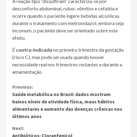
A reação tipo “dissulfiram” caracteriza-se por
desconforto abdominal, rubor, vômitos e cefaléia e
ocorre quando o paciente ingere bebidas alcoólicas
durante o tratamento com metronidazol; embora seja
incomum, o paciente deve ser orientado sobre este
efeito.
É
contra-indicada
no primeiro trimestre da gestação
(risco C), mas pode ser usada quando houver
necessidade real nos trimestres restantes e durante a
amamentação.
Continue
Previous:
Saúde metabólica no Brasil: dados mostram
Reading
baixos níveis de atividade física, maus hábitos
alimentares e aumento das doenças crônicas nos
últimos anos
Next:
Antibióticos: Cloranfenicol