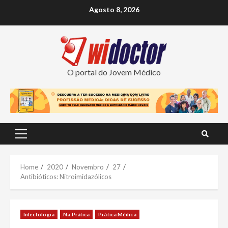
Skip
Agosto 8, 2026
to
content
O portal do Jovem Médico
Primary
Menu
Home
2020
Novembro
27
Antibióticos: Nitroimidazólicos
Infectologia
Na Prática
Prática Médica