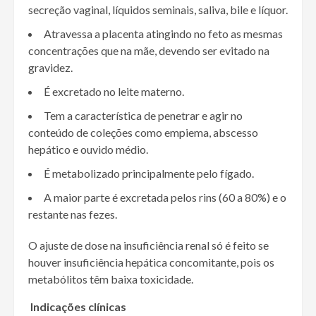
secreção vaginal, líquidos seminais, saliva, bile e líquor.
Atravessa a placenta atingindo no feto as mesmas
concentrações que na mãe, devendo ser evitado na
gravidez.
É excretado no leite materno.
Tem a característica de penetrar e agir no
conteúdo de coleções como empiema, abscesso
hepático e ouvido médio.
É metabolizado principalmente pelo fígado.
A maior parte é excretada pelos rins (60 a 80%) e o
restante nas fezes.
O ajuste de dose na insuficiência renal só é feito se
houver insuficiência hepática concomitante, pois os
metabólitos têm baixa toxicidade.
Indicações clínicas