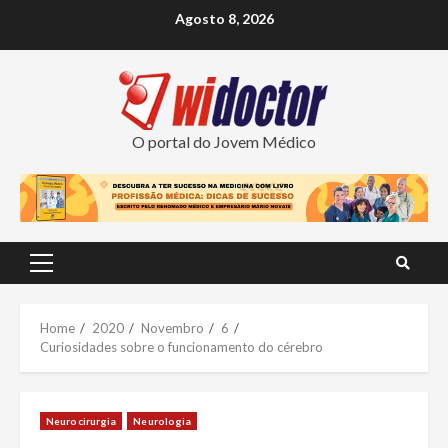
Skip
Agosto 8, 2026
to
content
O portal do Jovem Médico
Primary
Menu
Home
2020
Novembro
6
Curiosidades sobre o funcionamento do cérebro
Neurocirurgia
Neurologia