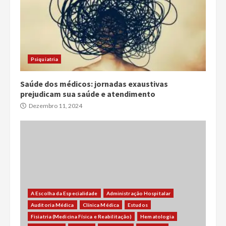
Psiquiatria
Saúde dos médicos: jornadas exaustivas
prejudicam sua saúde e atendimento
Dezembro 11, 2024
A Escolha da Especialidade
Administração Hospitalar
Auditoria Médica
Clínica Médica
Estudos
Fisiatria (Medicina Física e Reabilitação)
Hematologia