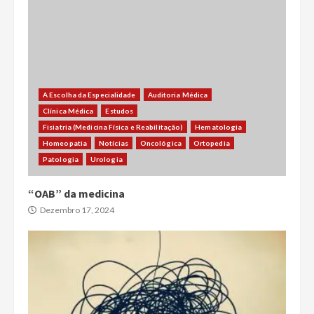
A Escolha da Especialidade
Auditoria Médica
Clínica Médica
Estudos
Fisiatria (Medicina Física e Reabilitação)
Hematologia
Homeopatia
Notícias
Oncológica
Ortopedia
Patologia
Urologia
“OAB” da medicina
Dezembro 17, 2024