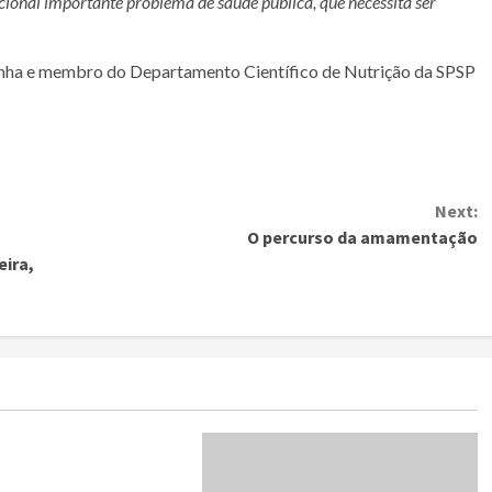
icional importante problema de saúde pública, que necessita ser
anha e membro do Departamento Científico de Nutrição da SPSP
Next:
O percurso da amamentação
eira,