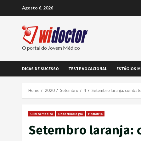
Skip
Agosto 6, 2026
to
content
O portal do Jovem Médico
DICAS DE SUCESSO
TESTE VOCACIONAL
ESTÁGIOS M
Home
2020
Setembro
4
Setembro laranja: combate 
Clínica Médica
Endocrinologia
Pediatria
Setembro laranja: