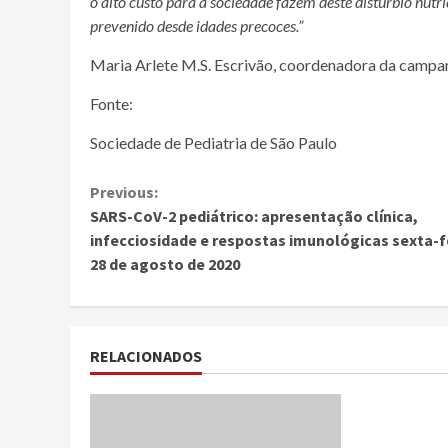
o alto custo para a sociedade fazem deste distúrbio nutr
prevenido desde idades precoces.”
Maria Arlete M.S. Escrivão, coordenadora da camp
Fonte:
Sociedade de Pediatria de São Paulo
Continue
Previous:
SARS-CoV-2 pediátrico: apresentação clínica,
Reading
infecciosidade e respostas imunológicas sexta-f
28 de agosto de 2020
RELACIONADOS