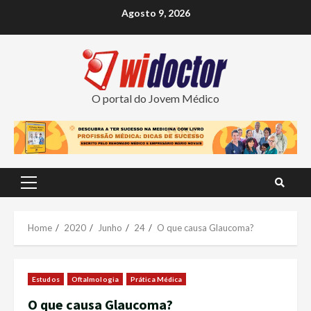
Skip
Agosto 9, 2026
to
content
O portal do Jovem Médico
Primary
Menu
Home
2020
Junho
24
O que causa Glaucoma?
Estudos
Oftalmologia
Prática Médica
O que causa Glaucoma?