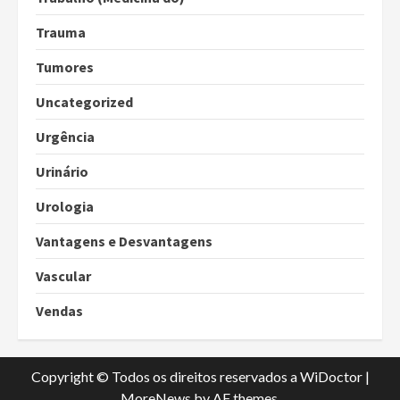
Trauma
Tumores
Uncategorized
Urgência
Urinário
Urologia
Vantagens e Desvantagens
Vascular
Vendas
Copyright © Todos os direitos reservados a WiDoctor
|
MoreNews
by AF themes.