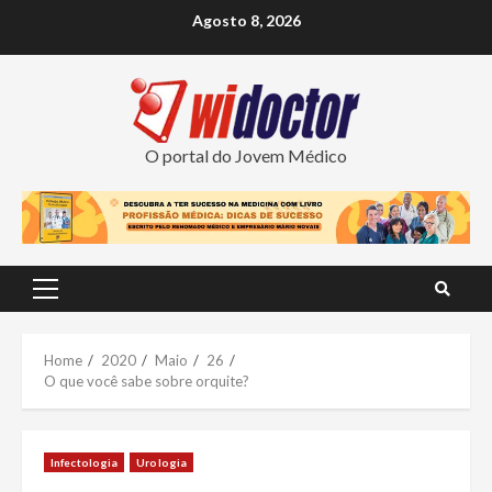
Skip
Agosto 8, 2026
to
content
O portal do Jovem Médico
Primary
Menu
Home
2020
Maio
26
O que você sabe sobre orquite?
Infectologia
Urologia