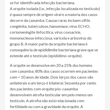
se for identificada infecção bacteriana.
A orquite isolada (i.e., infecção localizada no testículo)
é quase sempre de origem viral e a maioria dos casos
decorre da caxumba. Causas raras incluem sífilis
congênita, tuberculose, hanseníase, vírus ECHO,
coriomeningite linfocítica, vírus coxsackie,
mononucleose infecciosa, varicela e arbovírus do
grupo B. A maior parte da orquite bacteriana é
consequência de
epididimite
bacteriana grave que se
estende até o testículo (epidídimo-orquite).
A orquite se desenvolve em 20 a 25% dos homens
com caxumba; 80% dos casos ocorrem em pacientes
com
<
10 anos de idade. Dois terços dos casos são
unilaterais e um terço é bilateral. Sessenta por cento
dos pacientes com orquite pós-caxumba
desenvolvem atrofia testicular em pelo menos um
testículo. A atrofia não está relacionada com
fertilidade ou com a gravidade da orquite. A