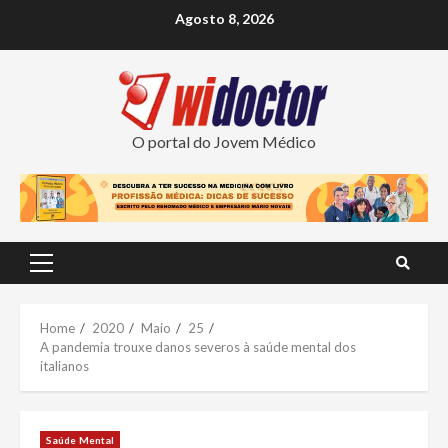
Skip
Agosto 8, 2026
to
content
O portal do Jovem Médico
Primary
Menu
Home
2020
Maio
25
A pandemia trouxe danos severos à saúde mental dos
italianos
Saúde Mental