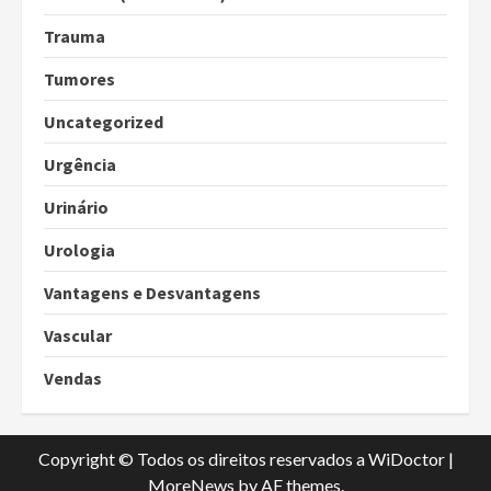
Trauma
Tumores
Uncategorized
Urgência
Urinário
Urologia
Vantagens e Desvantagens
Vascular
Vendas
Copyright © Todos os direitos reservados a WiDoctor
|
MoreNews
by AF themes.