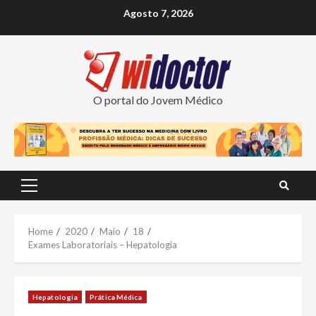
Skip
Agosto 7, 2026
to
content
O portal do Jovem Médico
Primary
Menu
Home
2020
Maio
18
Exames Laboratoriais – Hepatologia
Hepatologia
Prática Médica