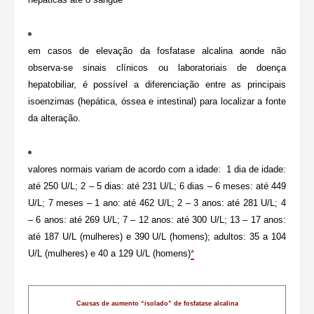
em casos de elevação da fosfatase alcalina aonde não
observa-se sinais clínicos ou laboratoriais de doença
hepatobiliar, é possível a diferenciação entre as principais
isoenzimas (hepática, óssea e intestinal) para localizar a fonte
da alteração.
valores normais variam de acordo com a idade: 1 dia de idade:
até 250 U/L; 2 – 5 dias: até 231 U/L; 6 dias – 6 meses: até 449
U/L; 7 meses – 1 ano: até 462 U/L; 2 – 3 anos: até 281 U/L; 4
– 6 anos: até 269 U/L; 7 – 12 anos: até 300 U/L; 13 – 17 anos:
até 187 U/L (mulheres) e 390 U/L (homens); adultos: 35 a 104
U/L (mulheres) e 40 a 129 U/L (homens)
*
Causas de aumento “isolado” de fosfatase alcalina