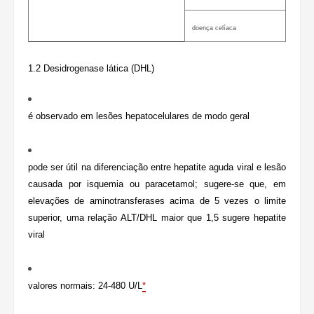
doença celíaca
1.2 Desidrogenase lática (DHL)
é observado em lesões hepatocelulares de modo geral
pode ser útil na diferenciação entre hepatite aguda viral e lesão
causada por isquemia ou paracetamol; sugere-se que, em
elevações de aminotransferases acima de 5 vezes o limite
superior, uma relação ALT/DHL maior que 1,5 sugere hepatite
viral
valores normais: 24-480 U/L
*