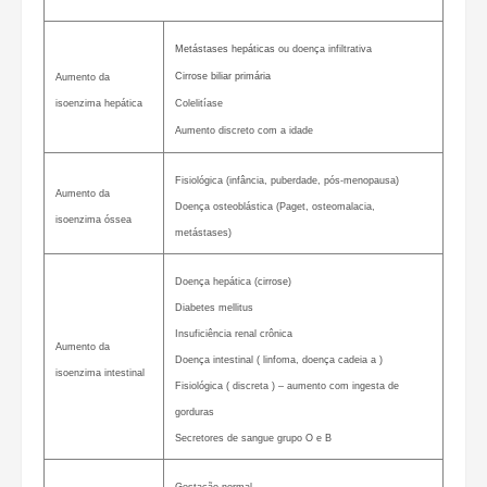
Metástases hepáticas
ou doença infiltrativa
Cirrose biliar primária
Aumento da
isoenzima hepática
Colelitíase
Aumento discreto com a idade
Fisiológica (infância, puberdade, pós-menopausa)
Aumento da
Doença osteoblástica (Paget, osteomalacia,
isoenzima óssea
metástases)
Doença hepática (
cirrose
)
Diabetes mellitus
Insuficiência renal crônica
Aumento da
Doença intestinal ( linfoma, doença cadeia a )
isoenzima intestinal
Fisiológica ( discreta ) – aumento com ingesta de
gorduras
Secretores de sangue grupo O e B