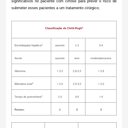
significativos no paciente com cirrose para prever o risco de
submeter esses pacientes a um tratamento cirúrgico;
1
Classificação de Child-Pugh
2
Encefalopatia hepática
ausente
1-2
3-4
Ascite
ausente
leve
moderada/severa
Albumina
> 3,5
2,8-3,5
< 2,8
3
Bilirrubina total
< 2,0
2,0-3,0
> 3,0
4
Tempo de protrombina
1-4
4-6
> 6
Pontos:
1
2
3