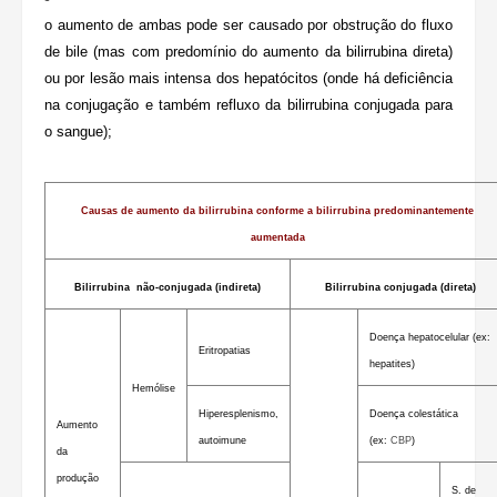
o aumento de ambas pode ser causado por obstrução do fluxo
de bile (mas com predomínio do aumento da bilirrubina direta)
ou por lesão mais intensa dos hepatócitos (onde há deficiência
na conjugação e também refluxo da bilirrubina conjugada para
o sangue);
Causas de aumento da bilirrubina conforme a bilirrubina predominantemente
aumentada
Bilirrubina não-conjugada (indireta)
Bilirrubina conjugada (direta)
Doença hepatocelular (ex:
Eritropatias
hepatites)
Hemólise
Hiperesplenismo,
Doença colestática
Aumento
autoimune
(ex:
CBP
)
da
produção
S. de