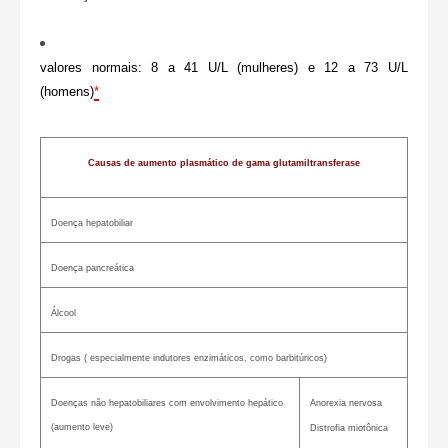
valores normais: 8 a 41 U/L (mulheres) e 12 a 73 U/L
(homens)
*
Causas de aumento plasmático de gama glutamiltransferase
Doença hepatobiliar
Doença pancreática
Álcool
Drogas ( especialmente indutores enzimáticos, como barbitúricos)
Doenças não hepatobiliares com envolvimento hepático
Anorexia nervosa
(aumento leve)
Distrofia miotônica