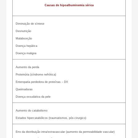
Causas de hipoalbuminemia sérica
Diminuição de síntese
Desnutrição
Malabsorção
Doença hepática
Doença maligna
Aumento da perda
Proteinúria (síndrome nefrótica)
Enteropatia perdedora de proteínas – DII
Queimaduras
Doença exsudativa da pele
Aumento do catabolismo
Estados hipercatabólicos (traumatismos, pós-cirurgico)
Erro da distribuição intra/extravascular (aumento da permeabilidade vascular)