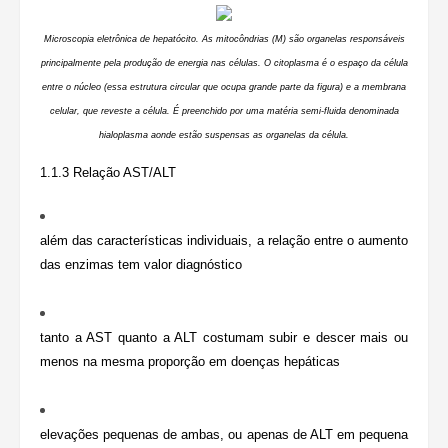
Microscopia eletrônica de hepatócito. As mitocôndrias (M) são organelas responsáveis
principalmente pela produção de energia nas células. O citoplasma é o espaço da célula
entre o núcleo (essa estrutura circular que ocupa grande parte da figura) e a membrana
celular, que reveste a célula. É preenchido por uma matéria semi-fluida denominada
hialoplasma aonde estão suspensas as organelas da célula.
1.1.3 Relação AST/ALT
além das características individuais, a relação entre o aumento
das enzimas tem valor diagnóstico
tanto a AST quanto a ALT costumam subir e descer mais ou
menos na mesma proporção em doenças hepáticas
elevações pequenas de ambas, ou apenas de ALT em pequena