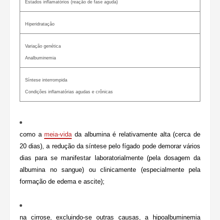
Estados inflamatórios (reação de fase aguda)
Hiperidratação
Variação genética
Analbuminemia
Síntese interrompida
Condições inflamatórias agudas e crônicas
como a
meia-vida
da albumina é relativamente alta (cerca de
20 dias), a redução da síntese pelo fígado pode demorar vários
dias para se manifestar laboratorialmente (pela dosagem da
albumina no sangue) ou clinicamente (especialmente pela
formação de edema e ascite);
na cirrose, excluindo-se outras causas, a hipoalbuminemia