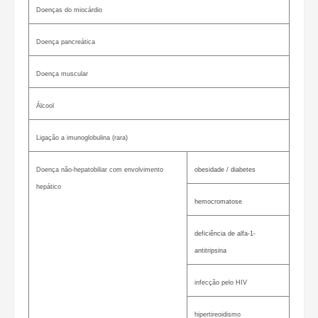
Doenças do miocárdio
Doença pancreática
Doença muscular
Álcool
Ligação a imunoglobulina (rara)
Doença não-hepatobiliar com envolvimento
obesidade / diabetes
hepático
hemocromatose
deficiência de alfa-1-
antitripsina
infecção pelo HIV
hipertireoidismo