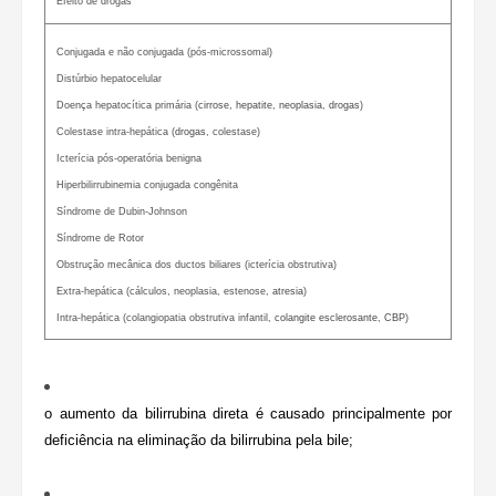
Efeito de drogas
Conjugada e não conjugada (pós-microssomal)
Distúrbio hepatocelular
Doença hepatocítica primária (
cirrose
,
hepatite
,
neoplasia
,
drogas
)
Colestase intra-hepática (
drogas
, colestase)
Icterícia pós-operatória benigna
Hiperbilirrubinemia conjugada congênita
Síndrome de Dubin-Johnson
Síndrome de Rotor
Obstrução mecânica dos ductos biliares (icterícia obstrutiva)
Extra-hepática (cálculos, neoplasia, estenose,
atresia
)
Intra-hepática (colangiopatia obstrutiva infantil,
colangite esclerosante
,
CBP
)
o aumento da bilirrubina direta é causado principalmente por
deficiência na eliminação da bilirrubina pela bile;