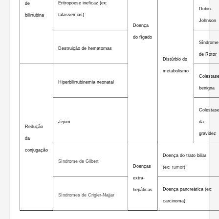
Eritropoese ineficaz (ex:
de
Dubin-
talassemias)
bilirrubina
Johnson
Doença
do fígado
Síndrome
Destruição de hematomas
de Rotor
Distúrbio do
metabolismo
Colestas
Hiperbilirrubinemia neonatal
benigna
Colestas
Jejum
da
Redução
gravidez
da
conjugação
Doença do trato biliar
Síndrome de Gilbert
Doenças
(ex:
tumor
)
extra-
Doença pancreática (ex:
hepáticas
Síndromes de Crigler-Najjar
carcinoma)