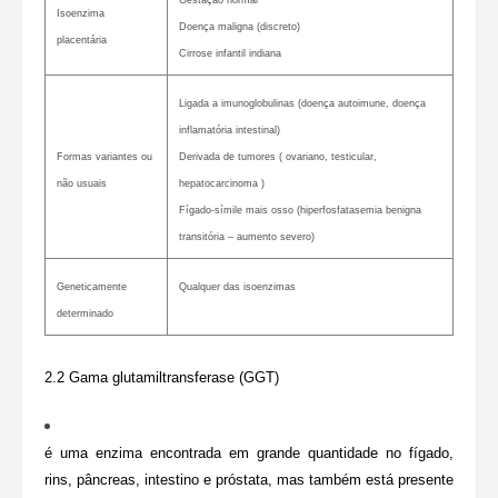
Gestação normal
Isoenzima
Doença maligna (discreto)
placentária
Cirrose infantil indiana
Ligada a imunoglobulinas (doença autoimune, doença
inflamatória intestinal)
Formas variantes ou
Derivada de tumores ( ovariano, testicular,
não usuais
hepatocarcinoma )
Fígado-símile mais osso (hiperfosfatasemia benigna
transitória – aumento severo)
Geneticamente
Qualquer das isoenzimas
determinado
2.2 Gama glutamiltransferase (
GGT)
é uma enzima encontrada em grande quantidade no fígado,
rins, pâncreas, intestino e próstata, mas também está presente