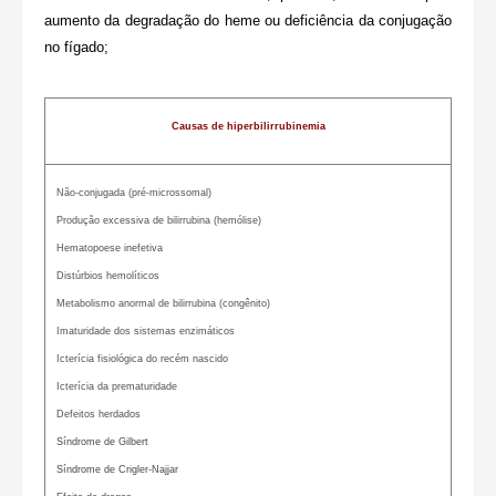
aumento da degradação do heme ou deficiência da conjugação
no fígado;
Causas de hiperbilirrubinemia
Não-conjugada (pré-microssomal)
Produção excessiva de bilirrubina (hemólise)
Hematopoese inefetiva
Distúrbios hemolíticos
Metabolismo anormal de bilirrubina (congênito)
Imaturidade dos sistemas enzimáticos
Icterícia fisiológica do recém nascido
Icterícia da prematuridade
Defeitos herdados
Síndrome de Gilbert
Síndrome de Crigler-Najjar