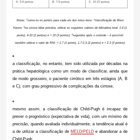
A: 5-6 pontos
B: 7-9 pontos
C: 10-15 pontos
1
2
Notas:
soma-se os pontos para cada um dos cinco itens;
classificação de West
3
Haven;
na cirrose biliar primária, utilizar os seguintes valores de bilirrubina total: 1-4 (1
4
ponto), 4-10 (2 pontos) e > 10 (3 pontos);
segundos após o controle – é possível
também utilizar o valor de RNI: < 1,7 (1 ponto), 1,7-2,3 (2 pontos) e > 2,3 (3 pontos)
a classificação, no entanto, tem sido utilizada por décadas na
prática hepatológica como um modo de classificar, ainda que
de modo grosseiro, o paciente cirrótico em três estágios (A, B
e C), com grau progressivo de complicações da cirrose;
mesmo assim, a classificação de Child-Pugh é incapaz de
prever o prognóstico (expectativa de vida), com um mínimo de
precisão, quando avaliada individualmente; a tendência atual é
a de utilizar a classificação de
MELD/PELD
e abandonar a de
Child-Pugh.