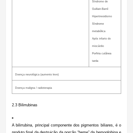
Síndrome de
Guillain-Barré
Hipertireoidismo
Síndrome
metabólica
Após infarto do
miocárdio
Porfiria cutânea
tarda
Doença neurológica (aumento leve)
Doença maligna / radioterapia
2.3
Bilirrubinas
A bilirrubina, principal componente dos pigmentos biliares, é o
produto final da destruição da porção “heme” da hemoglobina e