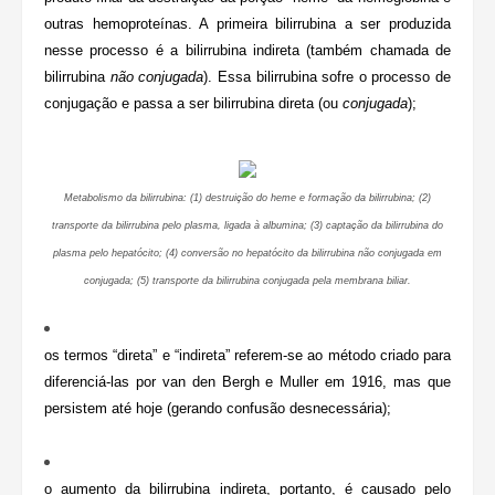
outras hemoproteínas. A primeira bilirrubina a ser produzida
nesse processo é a bilirrubina indireta (também chamada de
bilirrubina
não conjugada
). Essa bilirrubina sofre o processo de
conjugação e passa a ser bilirrubina direta (ou
conjugada
);
Metabolismo da bilirrubina: (1) destruição do heme e formação da bilirrubina; (2)
transporte da bilirrubina pelo plasma, ligada à albumina; (3) captação da bilirrubina do
plasma pelo hepatócito; (4) conversão no hepatócito da bilirrubina não conjugada em
conjugada; (5) transporte da bilirrubina conjugada pela membrana biliar.
os termos “direta” e “indireta” referem-se ao método criado para
diferenciá-las por van den Bergh e Muller em 1916, mas que
persistem até hoje (gerando confusão desnecessária);
o aumento da bilirrubina indireta, portanto, é causado pelo