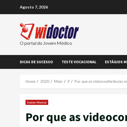
Skip
Agosto 7, 2026
to
content
O portal do Jovem Médico
DICAS DE SUCESSO
TESTE VOCACIONAL
ESTÁGIOS M
Home
2020
Maio
9
Por que as videoconferências 
Saúde Mental
Por que as videoco