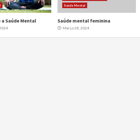
l
Saúde Mental
 a Saúde Mental
Saúde mental feminina
 2024
Março 28, 2024