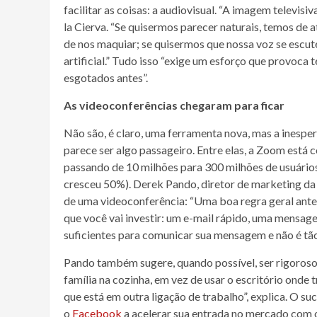
facilitar as coisas: a audiovisual. “A imagem televisi
la Cierva. “Se quisermos parecer naturais, temos de 
de nos maquiar; se quisermos que nossa voz se escut
artificial.” Tudo isso “exige um esforço que provo
esgotados antes”.
As videoconferências chegaram para ficar
Não são, é claro, uma ferramenta nova, mas a inespe
parece ser algo passageiro. Entre elas, a Zoom est
passando de 10 milhões para 300 milhões de usuários
cresceu 50%). Derek Pando, diretor de marketing d
de uma videoconferência: “Uma boa regra geral ante
que você vai investir: um e-mail rápido, uma mensa
suficientes para comunicar sua mensagem e não é tã
Pando também sugere, quando possível, ser rigoroso 
família na cozinha, em vez de usar o escritório onde 
que está em outra ligação de trabalho”, explica. O 
o
Facebook
a acelerar sua entrada no mercado com