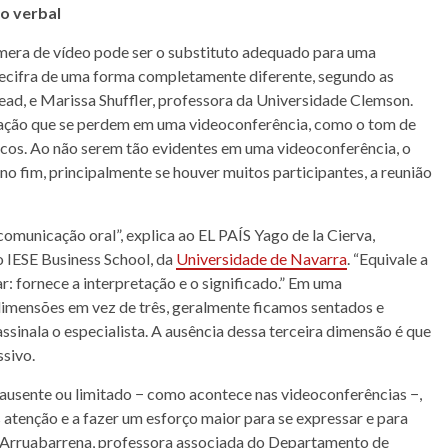
o verbal
mera de vídeo pode ser o substituto adequado para uma
decifra de uma forma completamente diferente, segundo as
sead, e Marissa Shuffler, professora da Universidade Clemson.
icação que se perdem em uma videoconferência, como o tom de
sicos. Ao não serem tão evidentes em uma videoconferência, o
no fim, principalmente se houver muitos participantes, a reunião
comunicação oral”, explica ao EL PAÍS Yago de la Cierva,
 IESE Business School, da
Universidade de Navarra
. “Equivale a
r: fornece a interpretação e o significado.” Em uma
 dimensões em vez de três, geralmente ficamos sentados e
assinala o especialista. A ausência dessa terceira dimensão é que
ssivo.
sente ou limitado − como acontece nas videoconferências −,
 atenção e a fazer um esforço maior para se expressar e para
a Arruabarrena, professora associada do Departamento de