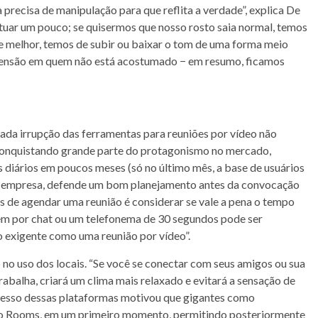
va precisa de manipulação para que reflita a verdade”, explica De
atuar um pouco; se quisermos que nosso rosto saia normal, temos
e melhor, temos de subir ou baixar o tom de uma forma meio
ca tensão em quem não está acostumado − em resumo, ficamos
rada irrupção das ferramentas para reuniões por vídeo não
á conquistando grande parte do protagonismo no mercado,
 diários em poucos meses (só no último mês, a base de usuários
a empresa, defende um bom planejamento antes da convocação
s de agendar uma reunião é considerar se vale a pena o tempo
gem por chat ou um telefonema de 30 segundos pode ser
o exigente como uma reunião por vídeo”.
no uso dos locais. “Se você se conectar com seus amigos ou sua
trabalha, criará um clima mais relaxado e evitará a sensação de
sucesso dessas plataformas motivou que gigantes como
 o Rooms, em um primeiro momento, permitindo posteriormente