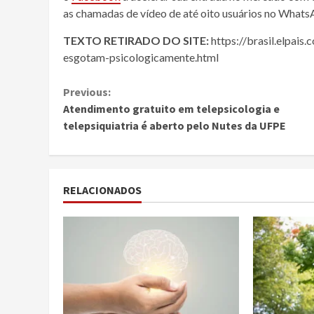
as chamadas de vídeo de até oito usuários no Whats
TEXTO RETIRADO DO SITE:
https://brasil.elpai
esgotam-psicologicamente.html
Continue
Previous:
Atendimento gratuito em telepsicologia e
Reading
telepsiquiatria é aberto pelo Nutes da UFPE
RELACIONADOS