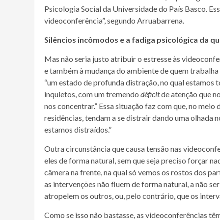
Psicologia Social da Universidade do País Basco. Ess
videoconferência”, segundo Arruabarrena.
Silêncios incômodos e a fadiga psicológica da q
Mas não seria justo atribuir o estresse às videoconf
e também à mudança do ambiente de quem trabalha r
“um estado de profunda distração, no qual estamos t
inquietos, com um tremendo
déficit
de atenção que no
nos concentrar.” Essa situação faz com que, no meio 
residências, tendam a se distrair dando uma olhada n
estamos distraídos.”
Outra circunstância que causa tensão nas videoconfe
eles de forma natural, sem que seja preciso forçar 
câmera na frente, na qual só vemos os rostos dos pa
as intervenções não fluem de forma natural, a não se
atropelem os outros, ou, pelo contrário, que os inter
Como se isso não bastasse, as videoconferências têm