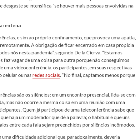
e desgaste se intensifica “se houver mais pessoas envolvidas na
uarentena
erências, e sim ao próprio confinamento, que provoca uma apatia,
emotamente. A obrigação de ficar encerrado em casa propícia
odos nós nesta pandemia”, segundo De la Cierva. “Estamos
s faz vagar de uma coisa para outra porque não conseguimos
de uma videoconferência, os participantes, em suas respectivas
o celular ou nas
redes sociais
. “No final, captamos menos porque
rências são os silêncios: em um encontro presencial, lida-se com
nada, mas não ocorre a mesma coisa em uma reunião com uma
rticipantes. Quem já participou de uma teleconferência sabe que
r que haja um moderador que dê a palavra; o habitual é que uns
valos entre cada fala sejam preenchidos por silêncios incômodos.
 uma dificuldade adicional que, paradoxalmente, deveria