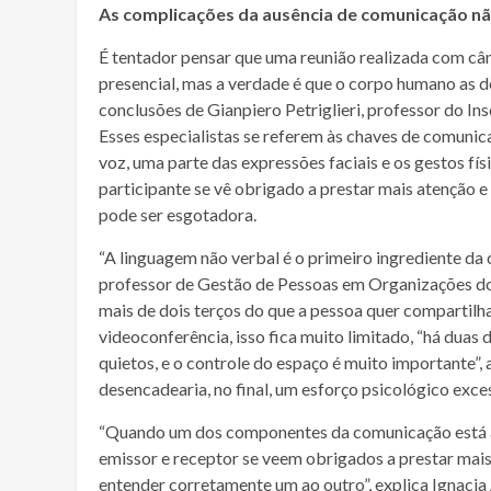
As complicações da ausência de comunicação nã
É tentador pensar que uma reunião realizada com câ
presencial, mas a verdade é que o corpo humano as 
conclusões de Gianpiero Petriglieri, professor do In
Esses especialistas se referem às chaves de comun
voz, uma parte das expressões faciais e os gestos fí
participante se vê obrigado a prestar mais atenção e 
pode ser esgotadora.
“A linguagem não verbal é o primeiro ingrediente da 
professor de Gestão de Pessoas em Organizações do
mais de dois terços do que a pessoa quer compartilha
videoconferência, isso fica muito limitado, “há duas
quietos, e o controle do espaço é muito importante”, 
desencadearia, no final, um esforço psicológico exce
“Quando um dos componentes da comunicação está au
emissor e receptor se veem obrigados a prestar mais
entender corretamente um ao outro”, explica Ignaci