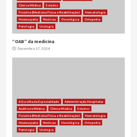
Clínica Médica
Estudos
Fisiatria (Medicina Física e Reabilitação)
Hematologia
Homeopatia
Notícias
Oncológica
Ortopedia
Patologia
Urologia
“OAB” da medicina
Dezembro 17, 2024
A Escolha da Especialidade
Administração Hospitalar
Auditoria Médica
Clínica Médica
Estudos
Fisiatria (Medicina Física e Reabilitação)
Hematologia
Homeopatia
Notícias
Oncológica
Ortopedia
Patologia
Urologia