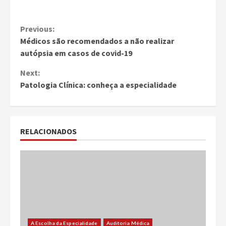
Continue
Previous:
Médicos são recomendados a não realizar
Reading
autópsia em casos de covid-19
Next:
Patologia Clínica: conheça a especialidade
RELACIONADOS
A Escolha da Especialidade
Auditoria Médica