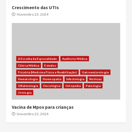
Crescimento das UTIs
Novembro 23, 2024
A Escolha da Especialidade
Auditoria Médica
Clínica Médica
Estudos
Fisiatria (Medicina Física e Reabilitação)
Gatroentorologia
Hematologia
Homeopatia
Infectologia
Notícias
Oftalmologia
Oncológica
Ortopedia
Patologia
Urologia
Vacina de Mpox para crianças
Novembro 23, 2024