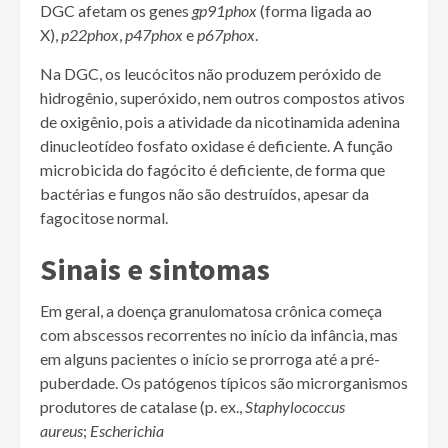
DGC afetam os genes
gp91phox
(forma ligada ao
X),
p22phox
,
p47phox
e
p67phox
.
Na DGC, os leucócitos não produzem peróxido de
hidrogênio, superóxido, nem outros compostos ativos
de oxigênio, pois a atividade da nicotinamida adenina
dinucleotídeo fosfato oxidase é deficiente. A função
microbicida do fagócito é deficiente, de forma que
bactérias e fungos não são destruídos, apesar da
fagocitose normal.
Sinais e sintomas
Em geral, a doença granulomatosa crônica começa
com abscessos recorrentes no início da infância, mas
em alguns pacientes o início se prorroga até a pré-
puberdade. Os patógenos típicos são microrganismos
produtores de catalase (p. ex.,
Staphylococcus
aureus
;
Escherichia