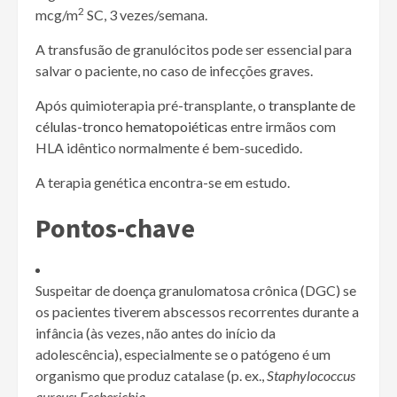
2
mcg/m
SC, 3 vezes/semana.
A transfusão de granulócitos pode ser essencial para
salvar o paciente, no caso de infecções graves.
Após quimioterapia pré-transplante, o
transplante de
células-tronco hematopoiéticas
entre irmãos com
HLA idêntico normalmente é bem-sucedido.
A terapia genética encontra-se em estudo.
Pontos-chave
Suspeitar de doença granulomatosa crônica (DGC) se
os pacientes tiverem abscessos recorrentes durante a
infância (às vezes, não antes do início da
adolescência), especialmente se o patógeno é um
organismo que produz catalase (p. ex.,
Staphylococcus
aureus
;
Escherichia