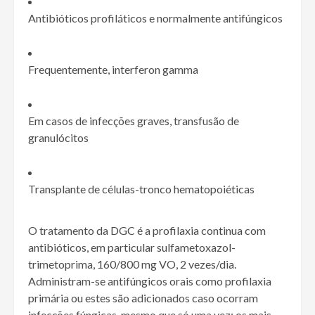
Antibióticos profiláticos e normalmente antifúngicos
Frequentemente, interferon gamma
Em casos de infecções graves, transfusão de
granulócitos
Transplante de células-tronco hematopoiéticas
O tratamento da DGC é a profilaxia continua com
antibióticos, em particular sulfametoxazol-
trimetoprima, 160/800 mg VO, 2 vezes/dia.
Administram-se antifúngicos orais como profilaxia
primária ou estes são adicionados caso ocorram
infecções fúngicas, mesmo que só uma vez; os mais