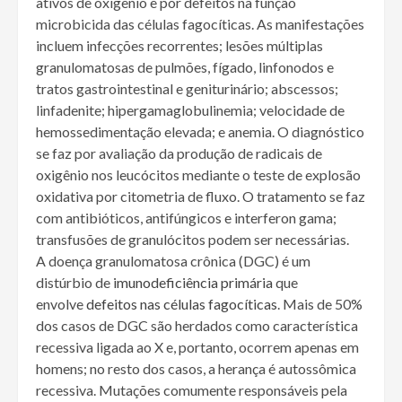
ativos de oxigênio e por defeitos na função
microbicida das células fagocíticas. As manifestações
incluem infecções recorrentes; lesões múltiplas
granulomatosas de pulmões, fígado, linfonodos e
tratos gastrointestinal e geniturinário; abscessos;
linfadenite; hipergamaglobulinemia; velocidade de
hemossedimentação elevada; e anemia. O diagnóstico
se faz por avaliação da produção de radicais de
oxigênio nos leucócitos mediante o teste de explosão
oxidativa por citometria de fluxo. O tratamento se faz
com antibióticos, antifúngicos e interferon gama;
transfusões de granulócitos podem ser necessárias.
A doença granulomatosa crônica (DGC) é um
distúrbio de
imunodeficiência primária
que
envolve
defeitos nas células fagocíticas
. Mais de 50%
dos casos de DGC são herdados como característica
recessiva ligada ao X e, portanto, ocorrem apenas em
homens; no resto dos casos, a herança é autossômica
recessiva. Mutações comumente responsáveis pela