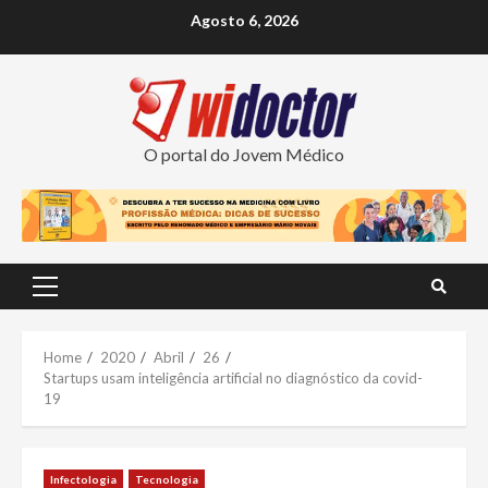
Skip
Agosto 6, 2026
to
content
O portal do Jovem Médico
Primary
Menu
Home
2020
Abril
26
Startups usam inteligência artificial no diagnóstico da covid-
19
Infectologia
Tecnologia