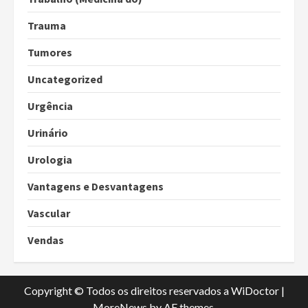
Trauma
Tumores
Uncategorized
Urgência
Urinário
Urologia
Vantagens e Desvantagens
Vascular
Vendas
Copyright © Todos os direitos reservados a WiDoctor
|
MoreNews
by AF themes.