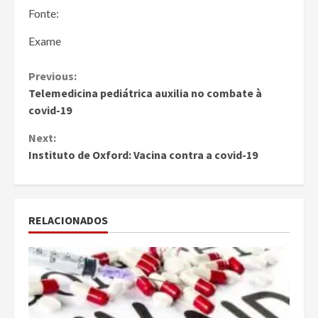
Fonte:
Exame
Continue
Previous:
Telemedicina pediátrica auxilia no combate à
Reading
covid-19
Next:
Instituto de Oxford: Vacina contra a covid-19
RELACIONADOS