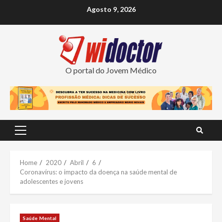
Skip
Agosto 9, 2026
to
content
O portal do Jovem Médico
Primary
Menu
Home
2020
Abril
6
Coronavírus: o impacto da doença na saúde mental de
adolescentes e jovens
Saúde Mental