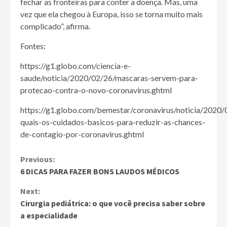
fechar as fronteiras para conter a doença. Mas, uma
vez que ela chegou à Europa, isso se torna muito mais
complicado”, afirma.
Fontes:
https://g1.globo.com/ciencia-e-
saude/noticia/2020/02/26/mascaras-servem-para-
protecao-contra-o-novo-coronavirus.ghtml
https://g1.globo.com/bemestar/coronavirus/noticia/2020/
quais-os-cuidados-basicos-para-reduzir-as-chances-
de-contagio-por-coronavirus.ghtml
Continue
Previous:
6 DICAS PARA FAZER BONS LAUDOS MÉDICOS
Reading
Next:
Cirurgia pediátrica: o que você precisa saber sobre
a especialidade