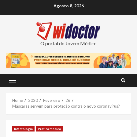
Skip
Agosto 8, 2026
to
content
O portal do Jovem Médico
Primary
Menu
Home
2020
Fevereiro
26
Máscaras servem para proteção contra o novo coronavírus?
Infectologia
Prática Médica