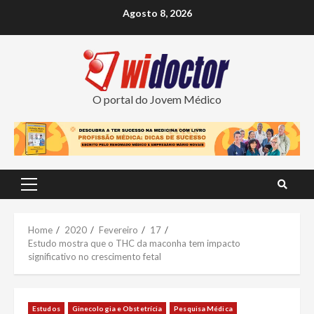
Skip
Agosto 8, 2026
to
content
O portal do Jovem Médico
Primary
Menu
Home
2020
Fevereiro
17
Estudo mostra que o THC da maconha tem impacto
significativo no crescimento fetal
Estudos
Ginecologia e Obstetrícia
Pesquisa Médica