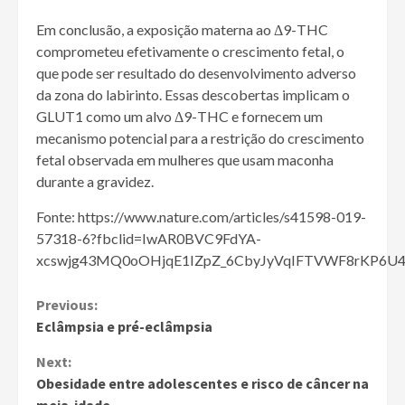
Em conclusão, a exposição materna ao Δ9-THC
comprometeu efetivamente o crescimento fetal, o
que pode ser resultado do desenvolvimento adverso
da zona do labirinto. Essas descobertas implicam o
GLUT1 como um alvo Δ9-THC e fornecem um
mecanismo potencial para a restrição do crescimento
fetal observada em mulheres que usam maconha
durante a gravidez.
Fonte: https://www.nature.com/articles/s41598-019-
57318-6?fbclid=IwAR0BVC9FdYA-
xcswjg43MQ0oOHjqE1IZpZ_6CbyJyVqIFTVWF8rKP6U
Continue
Previous:
Eclâmpsia e pré-eclâmpsia
Reading
Next:
Obesidade entre adolescentes e risco de câncer na
meia-idade