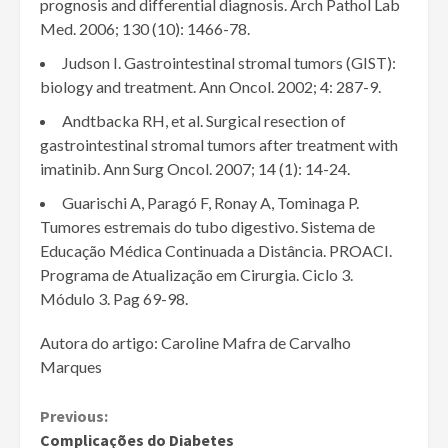
prognosis and differential diagnosis. Arch Pathol Lab
Med. 2006; 130 (10): 1466-78.
Judson I. Gastrointestinal stromal tumors (GIST):
biology and treatment. Ann Oncol. 2002; 4: 287-9.
Andtbacka RH, et al. Surgical resection of
gastrointestinal stromal tumors after treatment with
imatinib. Ann Surg Oncol. 2007; 14 (1): 14-24.
Guarischi A, Paragó F, Ronay A, Tominaga P.
Tumores estremais do tubo digestivo. Sistema de
Educação Médica Continuada a Distância. PROACI.
Programa de Atualização em Cirurgia. Ciclo 3.
Módulo 3. Pag 69-98.
Autora do artigo: Caroline Mafra de Carvalho
Marques
Continue
Previous:
Complicações do Diabetes