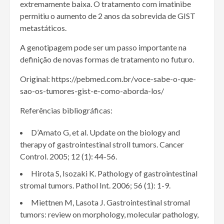
extremamente baixa. O tratamento com imatinibe
permitiu o aumento de 2 anos da sobrevida de GIST
metastáticos.
A genotipagem pode ser um passo importante na
definição de novas formas de tratamento no futuro.
Original: https://pebmed.com.br/voce-sabe-o-que-
sao-os-tumores-gist-e-como-aborda-los/
Referências bibliográficas:
D’Amato G, et al. Update on the biology and
therapy of gastrointestinal stroll tumors. Cancer
Control. 2005; 12 (1): 44-56.
Hirota S, Isozaki K. Pathology of gastrointestinal
stromal tumors. Pathol Int. 2006; 56 (1): 1-9.
Miettnen M, Lasota J. Gastrointestinal stromal
tumors: review on morphology, molecular pathology,