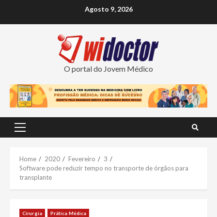
Skip
Agosto 9, 2026
to
content
O portal do Jovem Médico
Primary
Menu
Home
2020
Fevereiro
3
Software pode reduzir tempo no transporte de órgãos para
transplante
Cirurgia
Prática Médica