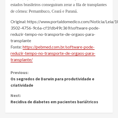
estados brasileiros conseguiram zerar a fila de transplantes
de córnea: Pernambuco, Ceará e Paraná.
Original: https://www.portaldomedico.com/Noticia/Leia/
3502-4756-9c6a-cf1fdb49c369/software-pode-
reduzir-tempo-no-transporte-de-orgaos-para-
transplante
Fonte:
https://pebmed.com.br/software-pode-
reduzir-tempo-no-transporte-de-orgaos-para-
transplante/
Continue
Previous:
Os segredos de Darwin para produtividade e
Reading
criatividade
Next:
Recidiva de diabetes em pacientes bariátricos