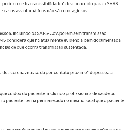
do período de transmissibilidade é desconhecido para o SARS-
e casos assintomáticos não são contagiosos.
pessoa, incluindo os SARS-CoV, porém sem transmissão
MS considera que há atualmente evidência bem documentada
ncias de que ocorra transmissão sustentada.
o dos coronavírus se dá por contato próximo* de pessoa a
ue cuidou do paciente, incluindo profissionais de saúde ou
om o paciente; tenha permanecido no mesmo local que o paciente
nas uma espécie animal ou, pelo menos um pequeno número de