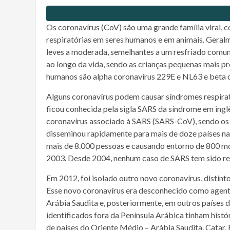
Os coronavírus (CoV) são uma grande família viral,
respiratórias em seres humanos e em animais. Geralm
leves a moderada, semelhantes a um resfriado comum
ao longo da vida, sendo as crianças pequenas mais p
humanos são alpha coronavírus 229E e NL63 e beta
Alguns coronavírus podem causar síndromes respirat
ficou conhecida pela sigla SARS da síndrome em ing
coronavírus associado à SARS (SARS-CoV), sendo os
disseminou rapidamente para mais de doze países na 
mais de 8.000 pessoas e causando entorno de 800 mo
2003. Desde 2004, nenhum caso de SARS tem sido r
Em 2012, foi isolado outro novo coronavírus, disti
Esse novo coronavírus era desconhecido como agente
Arábia Saudita e, posteriormente, em outros países 
identificados fora da Península Arábica tinham hist
de países do Oriente Médio – Arábia Saudita, Catar,