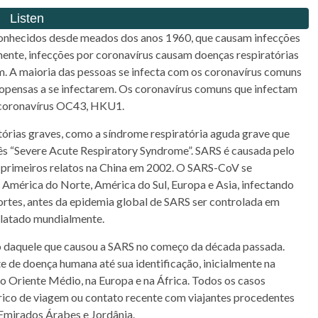
 conhecidos desde meados dos anos 1960, que causam infecções
ente, infecções por coronavírus causam doenças respiratórias
. A maioria das pessoas se infecta com os coronavírus comuns
ropensas a se infectarem. Os coronavírus comuns que infectam
 coronavírus OC43, HKU1.
órias graves, como a síndrome respiratória aguda grave que
lês “Severe Acute Respiratory Syndrome”. SARS é causada pelo
 primeiros relatos na China em 2002. O SARS-CoV se
América do Norte, América do Sul, Europa e Asia, infectando
rtes, antes da epidemia global de SARS ser controlada em
elatado mundialmente.
nto daquele que causou a SARS no começo da década passada.
 de doença humana até sua identificação, inicialmente na
do Oriente Médio, na Europa e na África. Todos os casos
órico de viagem ou contato recente com viajantes procedentes
 Emirados Árabes e Jordânia.