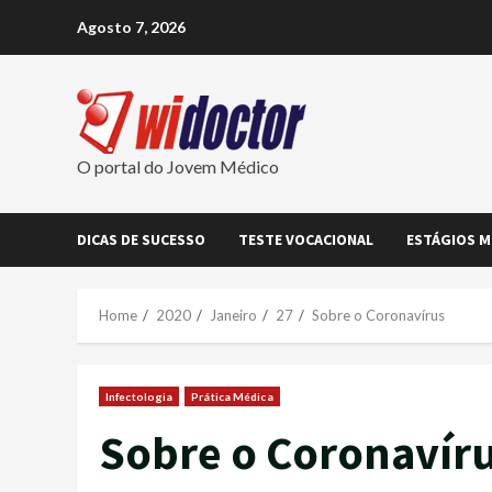
Skip
Agosto 7, 2026
to
content
O portal do Jovem Médico
DICAS DE SUCESSO
TESTE VOCACIONAL
ESTÁGIOS M
Home
2020
Janeiro
27
Sobre o Coronavírus
Infectologia
Prática Médica
Sobre o Coronavír