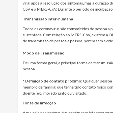
viral após a resolução dos sintomas, mas a duração 
CoV e o MERS-CoV. Durante o período de incubação 
Transmissão inter-humana
Todos os coronavírus são transmitidos de pessoa a 
sustentada. Com relação ao MERS-CoV, existem a O
de transmissão de pessoa a pessoa, porém sem evide
Modo de Transmissão
De uma forma geral, a principal forma de transmissã
pessoa.
* Definição de contato próximo:
Qualquer pessoa q
membro da família; que tenha tido contato físico c
doente (ex.: morado junto ou visitado).
Fonte de infecção
A maioria dos coronavírus geralmente infectam ape