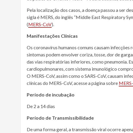
Pela localização dos casos, a doença passou a ser d
sigla é MERS, do inglês “Middle East Respiratory S
(
MERS-CoV
).
Manifestações Clínicas
Os coronavírus humanos comuns causam infecções re
sintomas podem envolver coriza, tosse, dor de garga
das vias respiratórias inferiores, como pneumonia.
cardiopulmonares, com sistema imunológico compro
O MERS-CoV, assim como o SARS-CoV, causam infecç
clínicas do MERS-CoV, acesse a página sobre
MERS
Período de incubação
De 2 a 14 dias
Período de Transmissibilidade
De uma forma geral, a transmissão viral ocorre apen