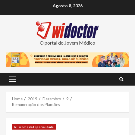
Skip
Agosto 8, 2026
to
content
O portal do Jovem Médico
Primary
Menu
Home
2019
Dezembro
9
Remuneração dos Plantões
A Escolha da Especialidade