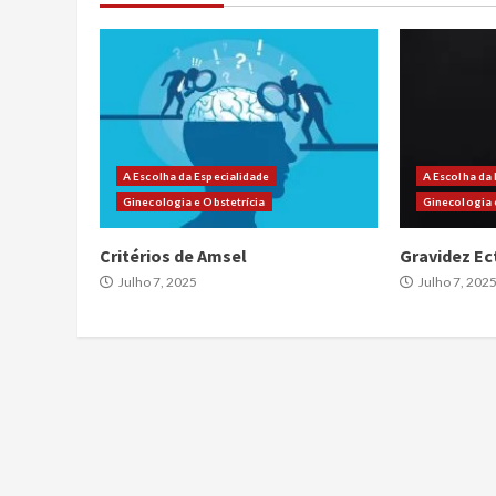
A Escolha da Especialidade
A Escolha da
Ginecologia e Obstetrícia
Ginecologia 
Critérios de Amsel
Gravidez Ec
Julho 7, 2025
Julho 7, 202