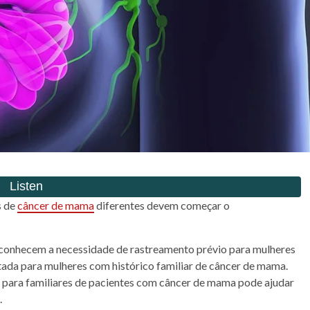
s de
câncer
de
mama
diferentes devem começar o
conhecem a necessidade de rastreamento prévio para mulheres
ada para mulheres com histórico familiar de
câncer
de
mama
.
 para familiares de pacientes com
câncer
de
mama
pode ajudar
.