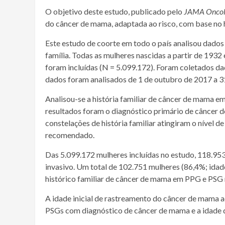
O objetivo deste estudo, publicado pelo
JAMA Oncol
do
câncer
de
mama
, adaptada ao risco, com base no 
Este
estudo de coorte
em todo o país analisou dados
família. Todas as mulheres nascidas a partir de 193
foram incluídas (N = 5.099.172). Foram coletados d
dados foram analisados ​​de 1 de outubro de 2017 a 
Analisou-se a história familiar de
câncer
de
mama
em 
resultados foram o
diagnóstico
primário de
câncer
d
constelações de história familiar atingiram o nível 
recomendado.
Das 5.099.172 mulheres incluídas no estudo, 118.9
invasivo. Um total de 102.751 mulheres (86,4%; ida
histórico familiar de
câncer
de
mama
em PPG e PSG
A idade inicial de rastreamento do
câncer
de
mama
a
PSGs com
diagnóstico
de
câncer
de
mama
e a idade