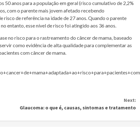
 50 anos para a população em geral (risco cumulativo de 2,2%
dos, com o parente mais jovem afetado recebendo
de risco de referência na idade de 27 anos. Quando o parente
no entanto, esse nível de risco foi atingido aos 36 anos.
 base no risco para o rastreamento do
câncer
de
mama
, baseado
 servir como evidência de alta qualidade para complementar as
e pacientes com
câncer
de
mama
.
+do+cancer+de+mama+adaptada+ao+risco+para+pacientes+com+
Next:
Glaucoma: o que é, causas, sintomas e tratamento