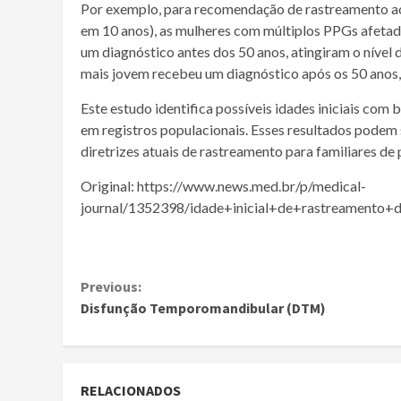
Por exemplo, para recomendação de rastreamento aos
em 10 anos), as mulheres com múltiplos PPGs afeta
um
diagnóstico
antes dos 50 anos, atingiram o nível 
mais jovem recebeu um
diagnóstico
após os 50 anos, 
Este estudo identifica possíveis idades iniciais com
em registros populacionais. Esses resultados podem
diretrizes atuais de rastreamento para familiares d
Original: https://www.news.med.br/p/medical-
journal/1352398/idade+inicial+de+rastreamento
Continue
Previous:
Disfunção Temporomandibular (DTM)
Reading
RELACIONADOS