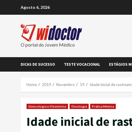
Skip
Agosto 6, 2026
to
content
O portal do Jovem Médico
DICAS DE SUCESSO
TESTE VOCACIONAL
ESTÁGIOS M
Home
2019
Novembro
19
Idade inicial de rastrea
Ginecologia e Obstetrícia
Oncologia
Prática Médica
Idade inicial de ra