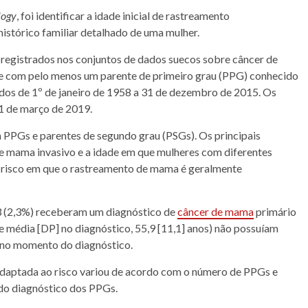
ogy
, foi identificar a idade inicial de rastreamento
histórico familiar detalhado de uma mulher.
 registrados nos conjuntos de dados suecos sobre
câncer
de
2 e com pelo menos um parente de primeiro grau (PPG) conhecido
ados de 1º de janeiro de 1958 a 31 de dezembro de 2015. Os
31 de março de 2019.
PPGs e parentes de segundo grau (PSGs). Os principais
e
mama
invasivo e a idade em que mulheres com diferentes
de risco em que o rastreamento de
mama
é geralmente
53 (2,3%) receberam um
diagnóstico
de
câncer
de
mama
primário
de média [DP] no
diagnóstico
, 55,9 [11,1] anos) não possuíam
 no momento do
diagnóstico
.
daptada ao risco variou de acordo com o número de PPGs e
 do
diagnóstico
dos PPGs.