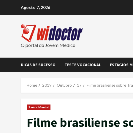
Skip
Agosto 7, 2026
to
content
O portal do Jovem Médico
DICAS DE SUCESSO
TESTE VOCACIONAL
ESTÁGIOS M
Home
2019
Outubro
17
Filme brasiliense sobre Tr
Saúde Mental
Filme brasiliense 