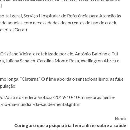
l
spital geral, Serviço Hospitalar de Referência para Atenção às
indo aquelas com necessidades decorrentes do uso de crack,
ospital Geral)
Cristiano Vieira, e roteirizado por ele, Antônio Balbino e Tui
ga, Juliana Schalch, Carolina Monte Rosa, Wellington Abreu e
mo longa, “Cisterna”. O filme aborda o sensacionalismo, as
fake
opulação.
df/distrito-federal/noticia/2019/10/10/filme-brasiliense-
s-no-dia-mundial-da-saude-mental.ghtml
Next:
Coringa: o que a psiquiatria tem a dizer sobre a saúde