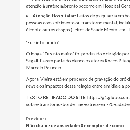
atenção à urgência/pronto socorro em Hospital Gera
Atenção Hospitalar:
Leitos de psiquiatria em ho
pessoas com sofrimento ou transtorno mental, inclu
álcool e outras drogas (Leitos de Saúde Mental em H
‘Eu sinto muito’
O longa “Eu sinto muito” foi produzido e dirigido por 
Segall. Fazem parte do elenco os atores Rocco Pitan
Marcelo Peluccio.
Agora, Vieira está em processo de gravação do próxi
news
e os impactos dessa relação entre a mídia e a p
TEXTO RETIRADO DO SITE:
https://g1.globo.com/
sobre-transtorno-borderline-estreia-em-20-cidade
Continue
Previous:
Não chame de ansiedade: 8 exemplos de como