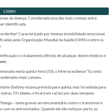
sintomas da doença. Considerada uma das mais comuns entre
ser identificada.
Borderline? Caracterizado por intensa instabilidade emocional,
sificadas pela Organização Mundial da Saúde (OMS) e entre os
.
ntificação e o tratamento difíceis de alcançar, dizem médicos e
gem
).
orado nesta quinta-feira (10), o filme brasiliense “Eu sinto
onsiderados mais comuns.
tônio Balbino estava prevista para quinta, mas foi adiada para
m outras 19 cidades, e ficará em cartaz por duas semanas.
 Pitanga – tenta gravar um documentário sobre o transtorno e
s com os entrevistados. Quando ele não está por perto, as