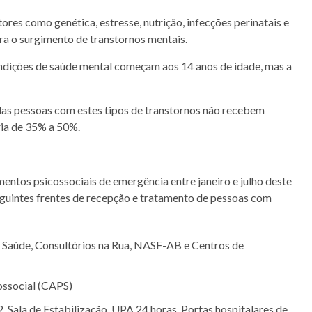
es como genética, estresse, nutrição, infecções perinatais e
ra o surgimento de transtornos mentais.
dições de saúde mental começam aos 14 anos de idade, mas a
das pessoas com estes tipos de transtornos não recebem
ria de 35% a 50%.
entos psicossociais de emergência entre janeiro e julho deste
seguintes frentes de recepção e tratamento de pessoas com
 Saúde, Consultórios na Rua, NASF-AB e Centros de
ossocial (CAPS)
Sala de Estabilização, UPA 24 horas, Portas hospitalares de