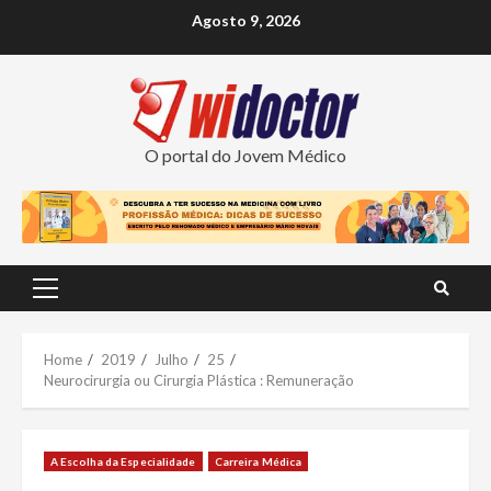
Skip
Agosto 9, 2026
to
content
O portal do Jovem Médico
Primary
Menu
Home
2019
Julho
25
Neurocirurgia ou Cirurgia Plástica : Remuneração
A Escolha da Especialidade
Carreira Médica