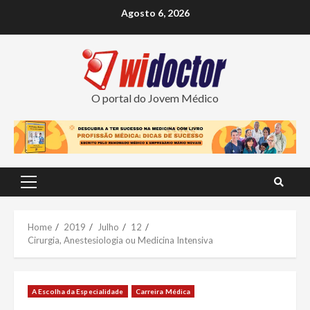
Skip
Agosto 6, 2026
to
content
O portal do Jovem Médico
Primary
Menu
Home
2019
Julho
12
Cirurgia, Anestesiologia ou Medicina Intensiva
A Escolha da Especialidade
Carreira Médica