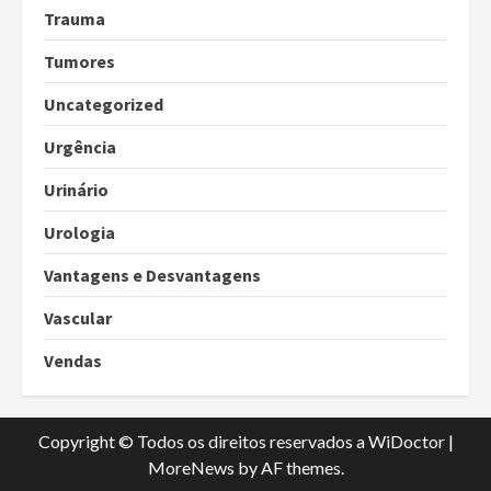
Trauma
Tumores
Uncategorized
Urgência
Urinário
Urologia
Vantagens e Desvantagens
Vascular
Vendas
Copyright © Todos os direitos reservados a WiDoctor
|
MoreNews
by AF themes.