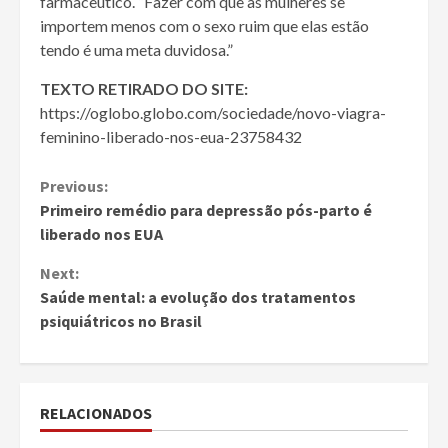
farmacêutico. “Fazer com que as mulheres se
importem menos com o sexo ruim que elas estão
tendo é uma meta duvidosa.”
TEXTO RETIRADO DO SITE:
https://oglobo.globo.com/sociedade/novo-viagra-
feminino-liberado-nos-eua-23758432
Continue
Previous:
Primeiro remédio para depressão pós-parto é
Reading
liberado nos EUA
Next:
Saúde mental: a evolução dos tratamentos
psiquiátricos no Brasil
RELACIONADOS