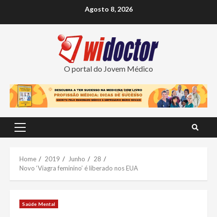
Skip
Agosto 8, 2026
to
content
O portal do Jovem Médico
Primary
Menu
Home
2019
Junho
28
Novo ‘Viagra feminino’ é liberado nos EUA
Saúde Mental