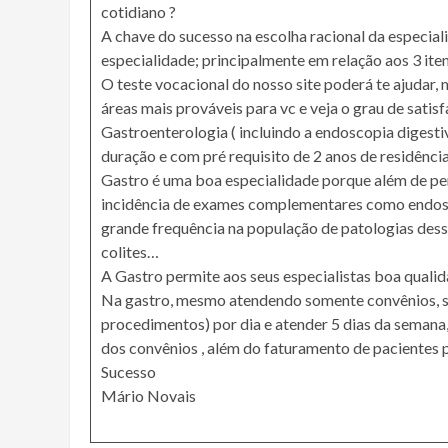
cotidiano ?
A chave do sucesso na escolha racional da especial
especialidade; principalmente em relação aos 3 iten
O teste vocacional do nosso site poderá te ajudar
áreas mais prováveis para vc e veja o grau de satis
Gastroenterologia ( incluindo a endoscopia digestiv
duração e com pré requisito de 2 anos de residência
Gastro é uma boa especialidade porque além de per
incidência de exames complementares como endosc
grande frequência na população de patologias dessa 
colites…
A Gastro permite aos seus especialistas boa quali
Na gastro, mesmo atendendo somente convênios, se 
procedimentos) por dia e atender 5 dias da semana
dos convênios , além do faturamento de pacientes p
Sucesso
Mário Novais