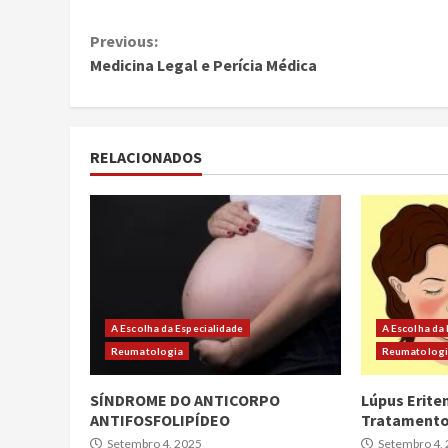
Continue
Previous:
Medicina Legal e Perícia Médica
Reading
RELACIONADOS
A Escolha da Especialidade
A Escolha da
Reumatologia
Reumatolog
SÍNDROME DO ANTICORPO
Lúpus Erite
ANTIFOSFOLIPÍDEO
Tratament
Setembro 4, 2025
Setembro 4,