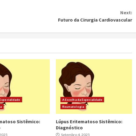
Next:
Futuro da Cirurgia Cardiovascular
 Especialidade
A Escolha da Especialidade
ia
Reumatologia
matoso Sistêmico:
Lúpus Eritematoso Sistêmico:
o
Diagnóstico
 2025
Setembro 4, 2025