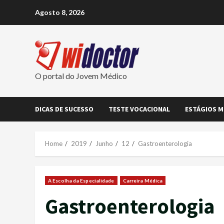
Skip
Agosto 8, 2026
to
content
O portal do Jovem Médico
DICAS DE SUCESSO
TESTE VOCACIONAL
ESTÁGIOS M
Home
2019
Junho
12
Gastroenterologia
A Escolha da Especialidade
Carreira Médica
Gastroenterologia