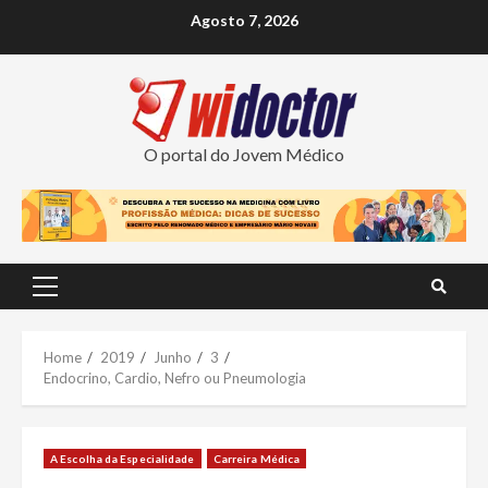
Skip
Agosto 7, 2026
to
content
O portal do Jovem Médico
Primary
Menu
Home
2019
Junho
3
Endocrino, Cardio, Nefro ou Pneumologia
A Escolha da Especialidade
Carreira Médica