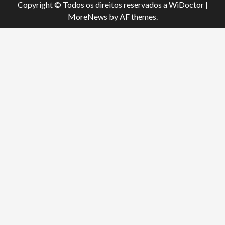
Copyright © Todos os direitos reservados a WiDoctor
|
MoreNews
by AF themes.