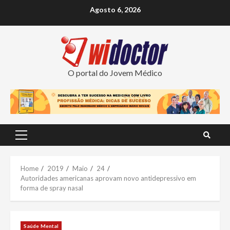
Skip
Agosto 6, 2026
to
content
O portal do Jovem Médico
Primary
Menu
Home
2019
Maio
24
Autoridades americanas aprovam novo antidepressivo em
forma de spray nasal
Saúde Mental