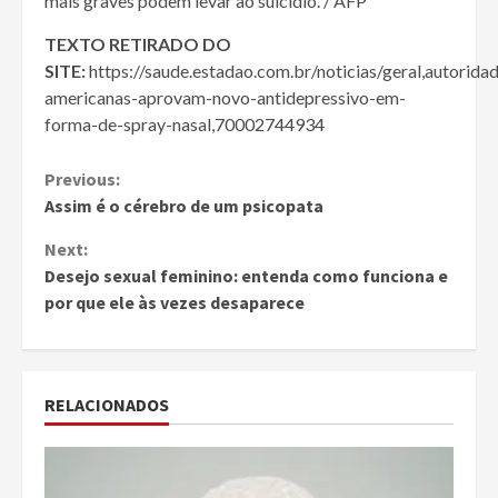
mais graves podem levar ao suicídio. / AFP
TEXTO RETIRADO DO
SITE:
https://saude.estadao.com.br/noticias/geral,autorida
americanas-aprovam-novo-antidepressivo-em-
forma-de-spray-nasal,70002744934
Continue
Previous:
Assim é o cérebro de um psicopata
Reading
Next:
Desejo sexual feminino: entenda como funciona e
por que ele às vezes desaparece
RELACIONADOS